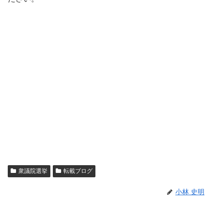
衆議院選挙
転載ブログ
小林 史明