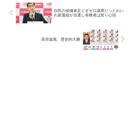
自民の候補者足りずゼロ議席だったれい
わ新選組が当選し有権者は怒り心頭
高市旋風、歴史的大勝