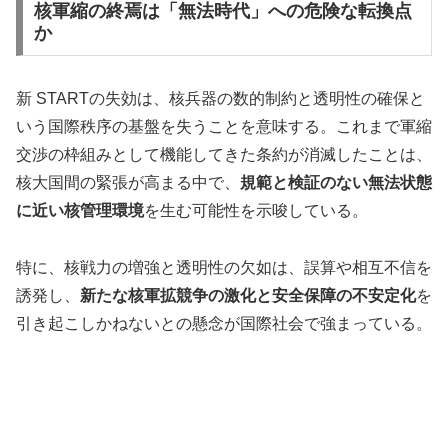
核軍縮の終焉は「無法時代」への危険な転換点
か
新 STARTの失効は、核兵器の数的制約と透明性の確保と
いう国際秩序の基盤を失うことを意味する。これまで軍縮
交渉の枠組みとして機能してきた条約が消滅したことは、
核大国間の緊張が高まる中で、
規範と検証のない無法状態
に近い核管理環境
を生む可能性を示唆している。
特に、核戦力の増強と透明性の欠如は、誤算や相互不信を
誘発し、
新たな核軍拡競争の激化と安全保障の不安定化
を
引き起こしかねないとの懸念が国際社会で強まっている。