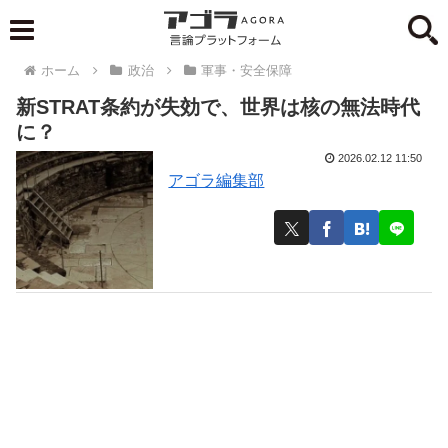
ホーム
政治
軍事・安全保障
新STRAT条約が失効で、世界は核の無法時代
に？
2026.02.12 11:50
アゴラ編集部