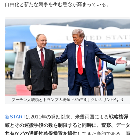
自由化と新たな競争を生む懸念が高まっている。
プーチン大統領とトランプ大統領 2025年8月 クレムリンHPより
新START
は2011年の発効以来、米露両国による
戦略核弾
頭とその運搬手段の数を制限すると同時に、査察、データ
共有などの透明性確保措置を提供
してきた条約である。両