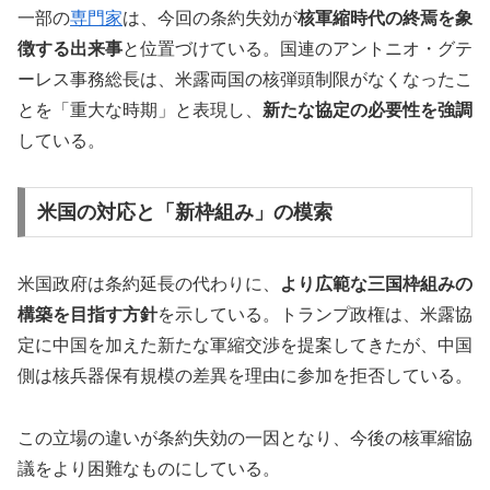
一部の
専門家
は、今回の条約失効が
核軍縮時代の終焉を象
徴する出来事
と位置づけている。国連のアントニオ・グテ
ーレス事務総長は、米露両国の核弾頭制限がなくなったこ
とを「重大な時期」と表現し、
新たな協定の必要性を強調
している。
米国の対応と「新枠組み」の模索
米国政府は条約延長の代わりに、
より広範な三国枠組みの
構築を目指す方針
を示している。トランプ政権は、米露協
定に中国を加えた新たな軍縮交渉を提案してきたが、中国
側は核兵器保有規模の差異を理由に参加を拒否している。
この立場の違いが条約失効の一因となり、今後の核軍縮協
議をより困難なものにしている。