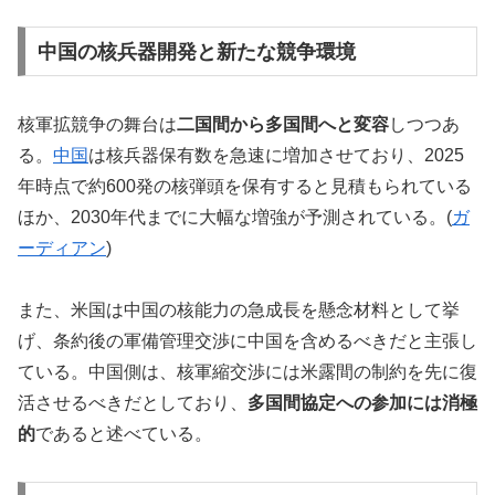
中国の核兵器開発と新たな競争環境
核軍拡競争の舞台は
二国間から多国間へと変容
しつつあ
る。
中国
は核兵器保有数を急速に増加させており、2025
年時点で約600発の核弾頭を保有すると見積もられている
ほか、2030年代までに大幅な増強が予測されている。(
ガ
ーディアン
)
また、米国は中国の核能力の急成長を懸念材料として挙
げ、条約後の軍備管理交渉に中国を含めるべきだと主張し
ている。中国側は、核軍縮交渉には米露間の制約を先に復
活させるべきだとしており、
多国間協定への参加には消極
的
であると述べている。