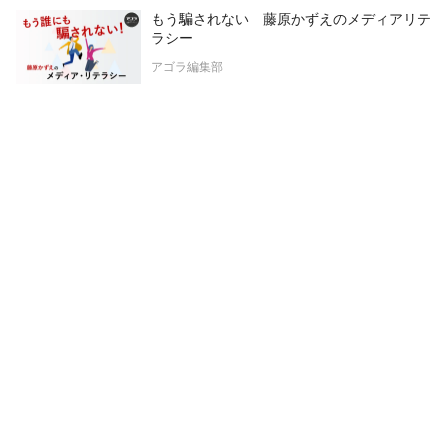
もう騙されない 藤原かずえのメディアリテ
ラシー
アゴラ編集部