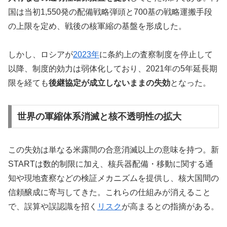
国は当初1,550発の配備戦略弾頭と700基の戦略運搬手段
の上限を定め、戦後の核軍縮の基盤を形成した。
しかし、ロシアが
2023年
に条約上の査察制度を停止して
以降、制度的効力は弱体化しており、2021年の5年延長期
限を経ても
後継協定が成立しないままの失効
となった。
世界の軍縮体系消滅と核不透明性の拡大
この失効は単なる米露間の合意消滅以上の意味を持つ。新
STARTは数的制限に加え、核兵器配備・移動に関する通
知や現地査察などの検証メカニズムを提供し、核大国間の
信頼醸成に寄与してきた。これらの仕組みが消えること
で、誤算や誤認識を招く
リスク
が高まるとの指摘がある。