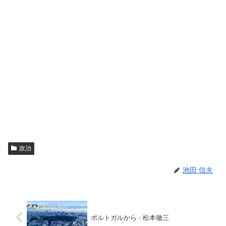
政治
池田 信夫
ポルトガルから - 松本徹三