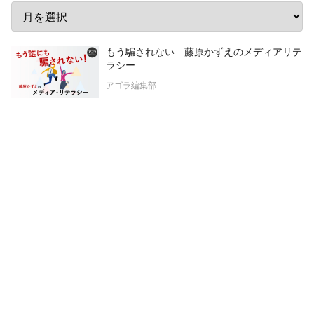
もう騙されない 藤原かずえのメディアリテ
ラシー
アゴラ編集部