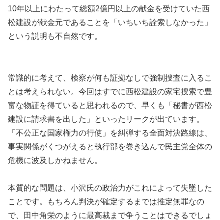
10年以上にわたって総額2億円以上の献金を受けていた西
松建設が献金元であることを「いちいち詮索しなかった」
という説明も不自然です。
常識的に考えて、検察が何も証拠なしで強制捜査に入るこ
とは考えられない。今回はすでに西松建設の家宅捜索で豊
富な物証を得ていると思われるので、早くも「秘書が西松
建設に請求書を出した」といったリークが出ています。
「不公正な国家権力の行使」を糾弾する全面対決路線は、
事実関係がくつがえると執行部を巻き込んで民主党全体の
危機に波及しかねません。
本質的な問題は、小沢氏の政治力がこれによって失墜した
ことです。もちろん判決が確定するまでは推定無罪なの
で、田中角栄のように最高裁まで争うことはできるでしょ