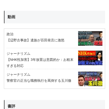
動画
政治
【辺野古事故】遺族が百田発言に激怒
ジャーナリズム
【NHK性加害】3年放置は意図的か：お粗末
すぎる対応
ジャーナリズム
警察官の正当な職務執行を罵倒する玉川徹
書評