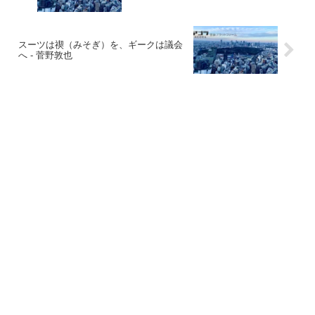
スーツは禊（みそぎ）を、ギークは議会
へ - 菅野敦也