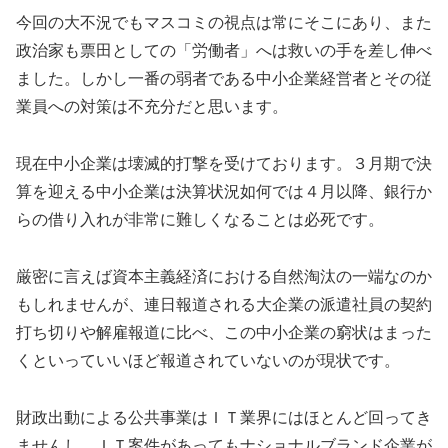
今回の大不況でもマスコミの視点は常にそこにあり、また
政治家も票田としての「労働者」へは救いの手を差し伸べ
ました。しかし一番の弱者である中小企業経営者とその従
業員への対策は不充分だと思います。
現在中小企業は壊滅的打撃を受けております。３月期で決
算を迎える中小企業は決算状況如何では４月以降、銀行か
らの借り入れが非常に難しくなることは必死です。
厳密に言えば資本主義経済における自然淘汰の一端なのか
もしれませんが、連日報道される大企業の派遣社員の契約
打ち切りや解雇報道に比べ、この中小企業の窮状はまった
くといっていいほど報道されていないのが現状です。
財政出動による公共事業はＩＴ業界にはほとんど回ってき
ませんし、ＩＴ案件があってもナショナルブランド企業が