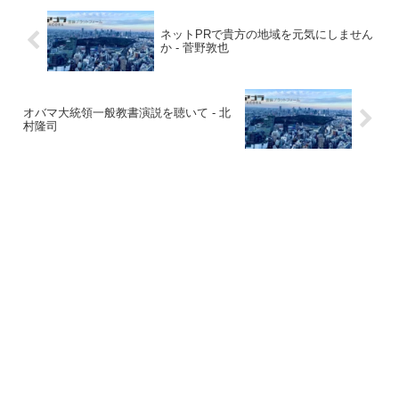
ネットPRで貴方の地域を元気にしません
か - 菅野敦也
オバマ大統領一般教書演説を聴いて - 北
村隆司