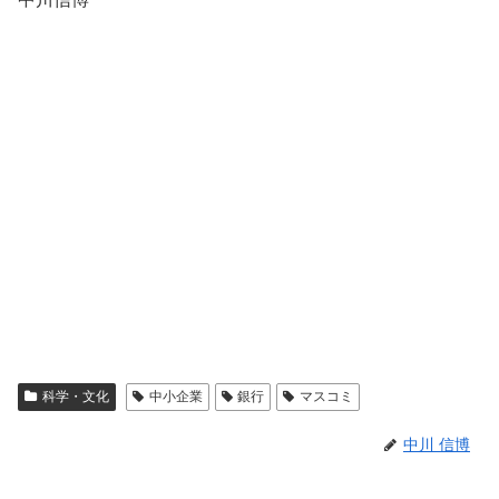
科学・文化
中小企業
銀行
マスコミ
中川 信博