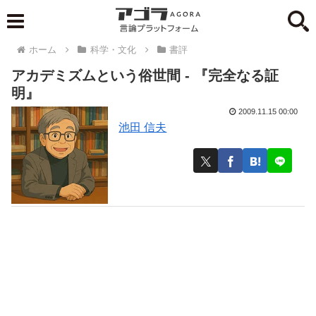
ホーム
科学・文化
書評
アカデミズムという俗世間 - 『完全なる証
明』
2009.11.15 00:00
池田 信夫