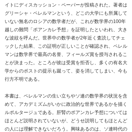
イトにディスカッション・ペーパーが投稿された。著者は
グリーシャ・ペレルマンという、どこの大学にも所属して
いない無名のロシアの数学者だが、これが数学界の100年
越しの難問「ポアンカレ予想」を証明したといわれ、大き
な波紋を呼んだ。世界中の数学者が2年近く査読してチェ
ックした結果、この証明が正しいことが確認され、ペレル
マンは数学界で最高の名誉、フィールズ賞を授与されるこ
とが決まった。ところが彼は受賞を拒否し、多くの有名大
学からのポストの提示も蹴って、姿を消してしまい、今も
行方不明である。
本書は、ペレルマンの生い立ちやソ連の数学界の状況を含
めて、アカデミズムがいかに政治的な世界であるかを描く
ルポルタージュである。肝腎のポアンカレ予想については
ほとんど説明されていないが、どうせ説明してもほとんど
の人には理解できないだろう。興味あるのは、ソ連時代の