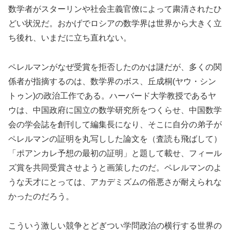
数学者がスターリンや社会主義官僚によって粛清されたひ
どい状況だ。おかげでロシアの数学界は世界から大きく立
ち後れ、いまだに立ち直れない。
ペレルマンがなぜ受賞を拒否したのかは謎だが、多くの関
係者が指摘するのは、数学界のボス、丘成桐(ヤウ・シン
トゥン)の政治工作である。ハーバード大学教授であるヤ
ウは、中国政府に国立の数学研究所をつくらせ、中国数学
会の学会誌を創刊して編集長になり、そこに自分の弟子が
ペレルマンの証明を丸写しした論文を（査読も飛ばして）
「ポアンカレ予想の最初の証明」と題して載せ、フィール
ズ賞を共同受賞させようと画策したのだ。ペレルマンのよ
うな天才にとっては、アカデミズムの俗悪さが耐えられな
かったのだろう。
こういう激しい競争とどぎつい学問政治の横行する世界の