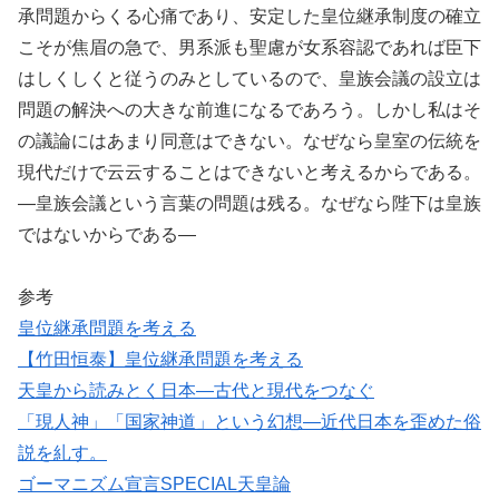
承問題からくる心痛であり、安定した皇位継承制度の確立
こそが焦眉の急で、男系派も聖慮が女系容認であれば臣下
はしくしくと従うのみとしているので、皇族会議の設立は
問題の解決への大きな前進になるであろう。しかし私はそ
の議論にはあまり同意はできない。なぜなら皇室の伝統を
現代だけで云云することはできないと考えるからである。
―皇族会議という言葉の問題は残る。なぜなら陛下は皇族
ではないからである―
参考
皇位継承問題を考える
【竹田恒泰】皇位継承問題を考える
天皇から読みとく日本―古代と現代をつなぐ
「現人神」「国家神道」という幻想―近代日本を歪めた俗
説を糺す。
ゴーマニズム宣言SPECIAL天皇論