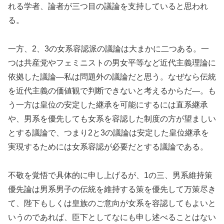
れる学者、論者が三つ目の議論を支持していると思われ
る。
一方、2、3の女系容認派の議論は大まかに二つある。一
つは共産党やフェミニストの男女平等など近代主義理論に
依拠した議論―私は問題外の議論だと思う。なぜなら伝統
を近代主義の価値観で判断できないと考えるからだ―。も
う一方は皇位の安定した継承を可能にするには直系継承
や、男系を優先しても女系を容認した制度の方が望ましい
とする議論で、つまり2と3の議論は安定した皇位継承を
実現するためには女系容認が必要だとする議論である。
不敬を覚悟で具体的に申し上げるが、1の三、男系維持策
優先論は男系男子の伝統を維持する策を優先して万策尽き
て、陛下もしくは皇族のご意向が女系を容認してもよいと
いうのであれば、臣下としてなにも申し述べることはない