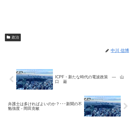
政治
中川 信博
ICPF・新たな時代の電波政策 ― 山
口 巌
弁護士は多ければよいのか？･･･新聞の不
勉強度 - 岡田克敏