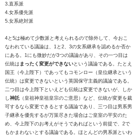
3.直系派
4.女系優先派
5.女系絶対派
4と5は極めて少数派と考えられるので除外して、今おこ
なわれている議論は、1と2、3の女系継承を認めるか否か
にある。1にも微妙だが3つの議論があり、その一つ目は
伝統は
まったく変更ができない
という議論である。たとえ
国王（今上陛下）であってもコモンロー（皇位継承という
伝統）は変更できないという英国保守主義的議論である。
二つ目は今上陛下といえども伝統は変更できないが、しか
し
神託
（皇祖神皇祖皇宗のご意思）など、伝統が変更を裁
可するなら変更できるとする議論であり、三つ目は男系男
子継承を優先するが万策尽きた場合はご皇室の平安のた
め、今上陛下のお考えがそうであればという前提で、2で
もかまわないとする議論である。ほとんどの男系派といわ