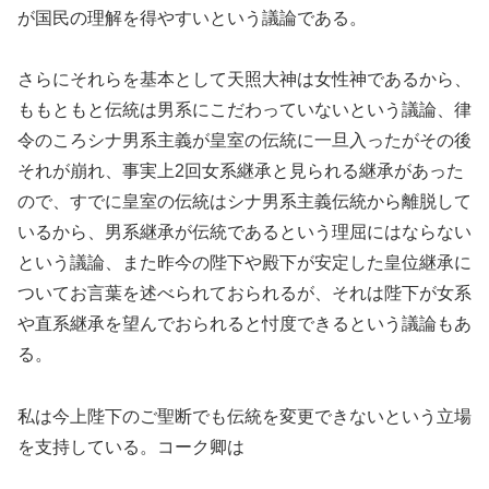
が国民の理解を得やすいという議論である。
さらにそれらを基本として天照大神は女性神であるから、
ももともと伝統は男系にこだわっていないという議論、律
令のころシナ男系主義が皇室の伝統に一旦入ったがその後
それが崩れ、事実上2回女系継承と見られる継承があった
ので、すでに皇室の伝統はシナ男系主義伝統から離脱して
いるから、男系継承が伝統であるという理屈にはならない
という議論、また昨今の陛下や殿下が安定した皇位継承に
ついてお言葉を述べられておられるが、それは陛下が女系
や直系継承を望んでおられると忖度できるという議論もあ
る。
私は今上陛下のご聖断でも伝統を変更できないという立場
を支持している。コーク卿は