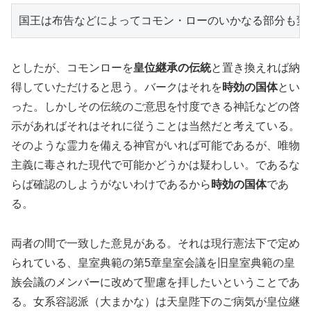
国王は布告などによってコモン・ローのいかなる部分も変
としたが、コモンローを
皇位継承の伝統
と置き換えれば納
得していただけると思う。バークはそれを
時効の国体
とい
った。しかしその伝統のご意思を忖度できる神託などの啓
示があればそれはそれに従うことは当然だと考えている。
そのような霊力を備える神官がいれば可能であるが、唯物
主義に毒された現代で可能かどうかは疑わしい。であるな
らば確認のしようがないわけであるから
時効の国体
であ
る。
両者の間で一致した意見がある。それは現行憲法下で定め
られている、皇室典範の第5章皇室会議を旧皇室典範の皇
族会議のメンバーに改めて聖慮を拝したいということであ
る。女系容認派（大まかな）は天皇陛下のご病気が皇位継