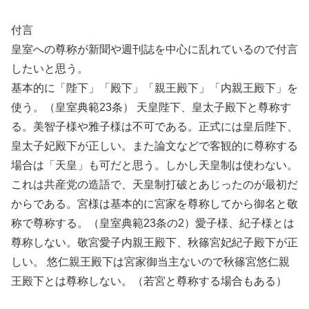
付言
皇室への尊称が新聞や週刊誌を中心に乱れているので付言
したいと思う。
基本的に「陛下」「殿下」「親王殿下」「内親王殿下」を
使う。（皇室典範23条） 天皇陛下、皇太子殿下と尊称す
る。美智子様や雅子様は不可である。正式には皇后陛下、
皇太子妃殿下が正しい。また論文などで客観的に尊称する
場合は「天皇」も可だと思う。しかし天皇制は使わない。
これは共産党の造語で、天皇制打破とあじったのが最初だ
からである。宮様は基本的に宮家を尊称してから御名と敬
称で尊称する。（皇室典範23条の2）愛子様、紀子様とは
尊称しない。敬宮愛子内親王殿下、秋篠宮妃紀子殿下が正
しい。 悠仁親王殿下は宮家御当主ないので秋篠宮悠仁親
王殿下とは尊称しない。（若宮と尊称する場合もある）