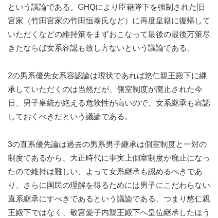
という議論である。GHQにより臣籍降下を強制された旧
宮家（竹田宮家の竹田恒泰氏など）に再度皇籍に復帰して
いただくなどの維持策をまずおこなって最後の最後万策尽
きたならば女系容認も致し方ないという議論である。
2の男系優先女系容認論は現状であれば悠仁親王殿下に継
承していただくのは当然だが、側室制度が廃止された今
日、男子皇統が絶える危険性が高いので、女系継承も容認
しておくべきだという議論である。
3の直系優先論は過去の男系男子継承は側室制度と一対の
制度であるから、大正時代に事実上側室制度が廃止になっ
たので維持は難しい、よって女系継承も認めるべきであ
り、さらに国民の理解を得るためには男子にこだわらない
直系継承にすべきであるという議論である。つまり悠仁親
王殿下ではなく、敬宮愛子内親王殿下へ皇位継承したほう