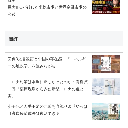
経済
巨大IPOが殺した米株市場と世界金融市場の
今後
書評
安保3文書改訂と中国の存在感：『エネルギ
ーの地政学』を読みながら
コロナ対策は本当に正しかったのか：青柳貞
一郎『臨床現場からみた新型コロナの虚と
実』
少子化と人手不足の元凶を直視せよ『やっぱ
り高度経済成長は復活できる』