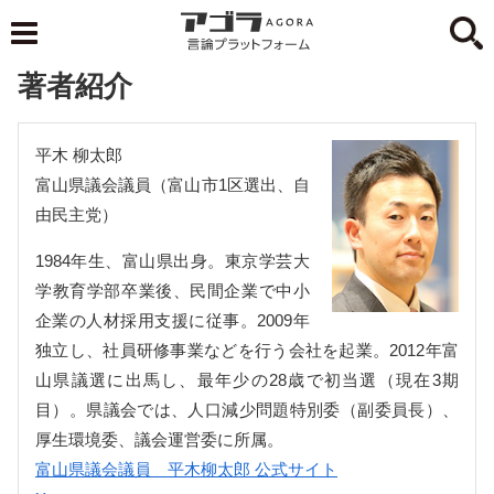
著者紹介
平木 柳太郎
富山県議会議員（富山市1区選出、自
由民主党）
1984年生、富山県出身。東京学芸大
学教育学部卒業後、民間企業で中小
企業の人材採用支援に従事。2009年
独立し、社員研修事業などを行う会社を起業。2012年富
山県議選に出馬し、最年少の28歳で初当選（現在3期
目）。県議会では、人口減少問題特別委（副委員長）、
厚生環境委、議会運営委に所属。
富山県議会議員 平木柳太郎 公式サイト