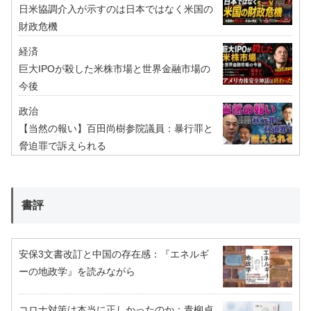
日米協調介入が示すのは日本ではなく米国の
財政危機
経済
巨大IPOが殺した米株市場と世界金融市場の
今後
政治
【当然の報い】百田尚樹参院議員：暴行罪と
脅迫罪で訴えられる
書評
安保3文書改訂と中国の存在感：『エネルギ
ーの地政学』を読みながら
コロナ対策は本当に正しかったのか：青柳貞