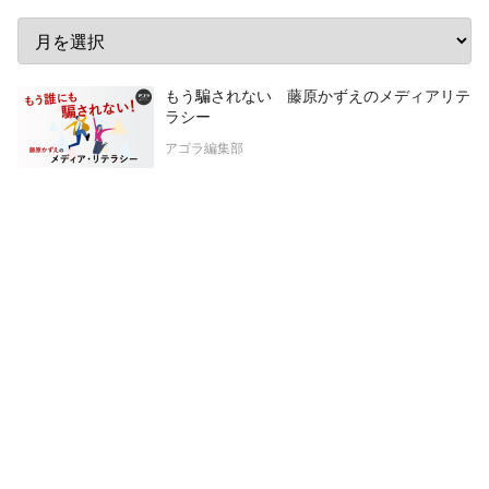
もう騙されない 藤原かずえのメディアリテ
ラシー
アゴラ編集部