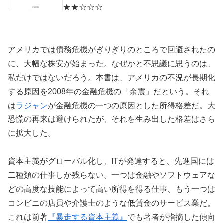
★★☆☆☆
アメリカでは債務危機がぎりぎりのところで回避されたの
に、大幅な株安が始まった。なぜかと不思議に思うのは、
私だけではないだろう。本書は、アメリカの不況が長期化
する原因を2008年の金融危機の「余震」だという。それ
は
ラジャン
が金融危機の一つの原因とした所得格差だ。大
恐慌の再来は避けられたが、それを生み出した格差はさら
に拡大した。
資本主義がグローバル化し、ITが発達すると、先進国には
二種類の仕事しか残らない。一つは金融やソフトウェアな
どの高度な技能によって高い所得を得る仕事、もう一つは
コンビニの店員や介護士のような低賃金のサービス業だ。
これは前著
『暴走する資本主義』
でも著者が指摘した傾向