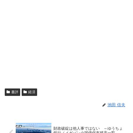
書評
経済
池田 信夫
財政破綻は他人事ではない ～ゆうちょ
銀行／メガバンク国債保有残高一覧