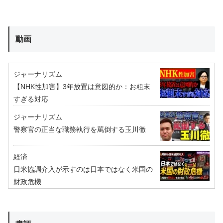
動画
ジャーナリズム
【NHK性加害】3年放置は意図的か：お粗末
すぎる対応
ジャーナリズム
警察官の正当な職務執行を罵倒する玉川徹
経済
日米協調介入が示すのは日本ではなく米国の
財政危機