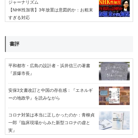
ジャーナリズム
【NHK性加害】3年放置は意図的か：お粗末
すぎる対応
書評
平和都市・広島の設計者・浜井信三の著書
『原爆市長』
安保3文書改訂と中国の存在感：『エネルギ
ーの地政学』を読みながら
コロナ対策は本当に正しかったのか：青柳貞
一郎『臨床現場からみた新型コロナの虚と
実』