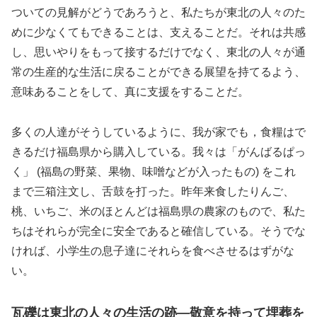
ついての見解がどうであろうと、私たちが東北の人々のた
めに少なくてもできることは、支えることだ。それは共感
し、思いやりをもって接するだけでなく、東北の人々が通
常の生産的な生活に戻ることができる展望を持てるよう、
意味あることをして、真に支援をすることだ。
多くの人達がそうしているように、我が家でも，食糧はで
きるだけ福島県から購入している。我々は「がんばるぱっ
く」 (福島の野菜、果物、味噌などが入ったもの) をこれ
まで三箱注文し、舌鼓を打った。昨年来食したりんご、
桃、いちご、米のほとんどは福島県の農家のもので、私た
ちはそれらが完全に安全であると確信している。そうでな
ければ、小学生の息子達にそれらを食べさせるはずがな
い。
瓦礫は東北の人々の生活の跡—敬意を持って埋葬を