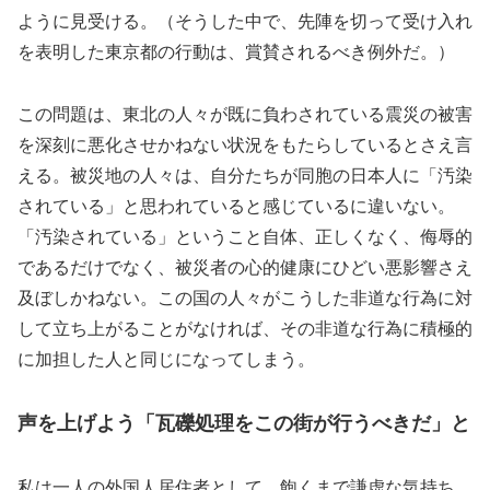
ように見受ける。（そうした中で、先陣を切って受け入れ
を表明した東京都の行動は、賞賛されるべき例外だ。）
この問題は、東北の人々が既に負わされている震災の被害
を深刻に悪化させかねない状況をもたらしているとさえ言
える。被災地の人々は、自分たちが同胞の日本人に「汚染
されている」と思われていると感じているに違いない。
「汚染されている」ということ自体、正しくなく、侮辱的
であるだけでなく、被災者の心的健康にひどい悪影響さえ
及ぼしかねない。この国の人々がこうした非道な行為に対
して立ち上がることがなければ、その非道な行為に積極的
に加担した人と同じになってしまう。
声を上げよう「瓦礫処理をこの街が行うべきだ」と
私は一人の外国人居住者として、飽くまで謙虚な気持ち