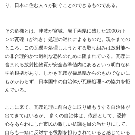
り、日本に住む人々が防ぐことのできるものである。
その危機とは、津波が宮城、岩手両県に残した2000万ト
ンの瓦礫（がれき）処理の遅れによるものだ。現在までの
ところ、この瓦礫を処理しようとする取り組みは放射能へ
の非合理的かつ過剰な恐怖のために阻まれている。瓦礫に
含まれる放射性物質が安全基準値内にあるという明白な科
学的根拠があり、しかも瓦礫が福島県からのものでないに
もかかわらず、日本国中の自治体が瓦礫処理への協力を拒
んでいる。
ここに来て、瓦礫処理に前向きに取り組もうする自治体が
出てきてはいるが、 多くの自治体は、依然として、恐怖
心をあらわにした市民の激しい抗議を目の当たりにして、
自らも一緒に反対する役割を担わされていると感じている