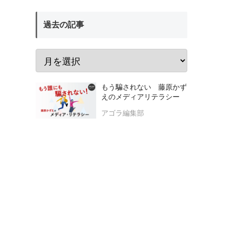
過去の記事
もう騙されない 藤原かず
えのメディアリテラシー
アゴラ編集部