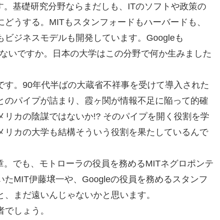
す。基礎研究分野ならまだしも、ITのソフトや政策の
どうする。MITもスタンフォードもハーバードも、
ビジネスモデルも開発しています。Googleも
だじゃないですか。日本の大学はこの分野で何か生みました
です。90年代半ばの大蔵省不祥事を受けて導入された
とのパイプが詰まり、霞ヶ関が情報不足に陥って的確
リカの陰謀ではないか!? そのパイプを開く役割を学
メリカの大学も結構そういう役割を果たしているんで
章。でも、モトローラの役員を務めるMITネグロポンテ
MIT伊藤壌一や、Googleの役員を務めるスタンフ
と、まだ遠いんじゃないかと思います。
者でしょう。