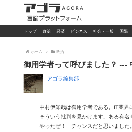
トップ
政治
経済
ビジネス
社会・一般
国際
ホーム
政治
御用学者って呼びました？ --- 
アゴラ編集部
中村伊知哉は御用学者である。IT業界
そういう批判を見かけます。ある有名
やったぜ！ チャンスだと思いました