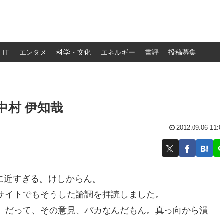
IT
エンタメ
科学・文化
エネルギー
書評
投稿募集
中村 伊知哉
2012.09.06 11:
に近すぎる。けしからん。
サイトでもそうした論調を拝読しました。
。だって、その意見、バカなんだもん。真っ向から潰