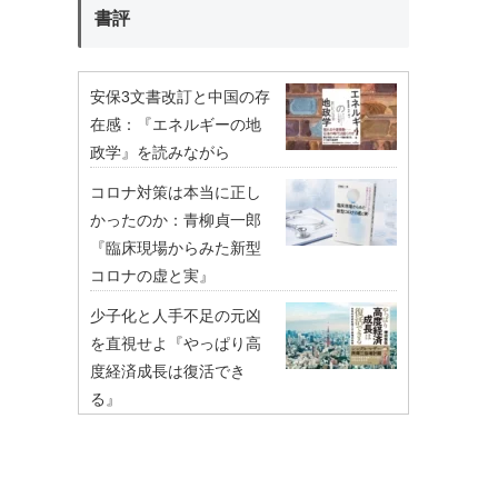
書評
安保3文書改訂と中国の存
在感：『エネルギーの地
政学』を読みながら
コロナ対策は本当に正し
かったのか：青柳貞一郎
『臨床現場からみた新型
コロナの虚と実』
少子化と人手不足の元凶
を直視せよ『やっぱり高
度経済成長は復活でき
る』