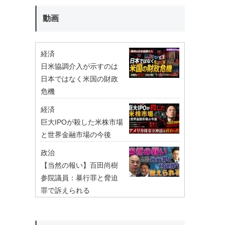
動画
経済
日米協調介入が示すのは
日本ではなく米国の財政
危機
経済
巨大IPOが殺した米株市場
と世界金融市場の今後
政治
【当然の報い】百田尚樹
参院議員：暴行罪と脅迫
罪で訴えられる