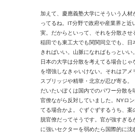
加えて、慶應義塾大学にそういう人材
ってるね。IT分野で政府や産業界と
実。だからといって、それを分散させ
稲田でも東工大でも関関同立でも、日
きればいい。山脈になればもっといい
日本の大学は分散を考えてる場合じゃ
を増強しなきゃいけない。それはアメ
スブリッジや精華・北京が忍び寄る。
だいたいぼくは国内でのパワー分散を
官僚ながら反対していました。NYロ
てる場合かよ。ぐずぐずするうち、案
脱官僚だってそうです。官が強すぎる
に強いセクターを弱めたら国際的に沈