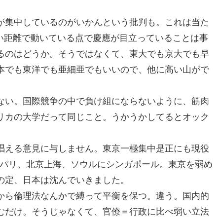
が集中しているのがいかんという批判も。これは当た
近い距離で動いている点で慶應が目立っていることは事
るのはどうか。そうではなくて、東大でも京大でも早
本でも東洋でも亜細亜でもいいので、他に高い山がで
。
ない。国際競争の中で負け組にならないように、筋肉
リカの大学だって同じこと。うかうかしてるとオック
唱える意見に与しません。東京一極集中是正にも現役
ンパリ、北京上海、ソウルにシンガポール。東京を弱め
の定、日本は沈んでいきました。
から倫理法なんかで縛って平衡を保つ。違う。国内的
むだけ。そうじゃなくて、官僚＝行政に比べ弱い立法