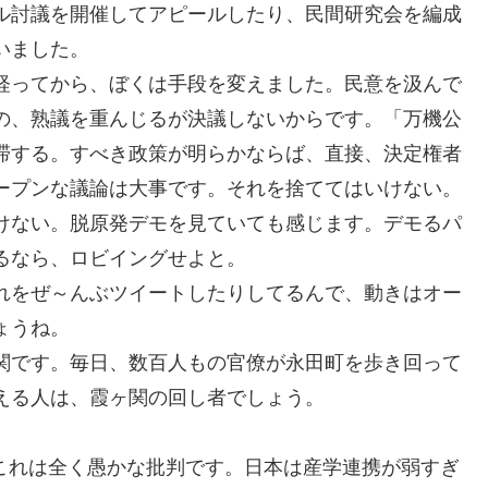
ル討議を開催してアピールしたり、民間研究会を編成
いました。
経ってから、ぼくは手段を変えました。民意を汲んで
の、熟議を重んじるが決議しないからです。「万機公
滞する。すべき政策が明らかならば、直接、決定権者
ープンな議論は大事です。それを捨ててはいけない。
けない。脱原発デモを見ていても感じます。デモるパ
るなら、ロビイングせよと。
れをぜ～んぶツイートしたりしてるんで、動きはオー
ょうね。
関です。毎日、数百人もの官僚が永田町を歩き回って
える人は、霞ヶ関の回し者でしょう。
。これは全く愚かな批判です。日本は産学連携が弱すぎ