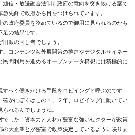
。通信・放送融合法制も政府の意向を突き抜ける案で
革急先鋒で政府から目をつけられています。
桁の政府委員を務めているので御用に見られるのかも
不足の結果です。
守旧派の回し者でしょう。
す。コンテンツ海外展開策の推進やデジタルサイネー
と民間利用を進めるオープンデータ構想には積極的に
現すべく働きかける手段をロビイングと呼ぶのです
。確かにぼくはこの１、２年、ロビイングに動いてい
見られるんでしょうね。
対でした。資本力と人材が豊富な強いセクターが政策
部の大企業とが密室で政策決定しているように映りま