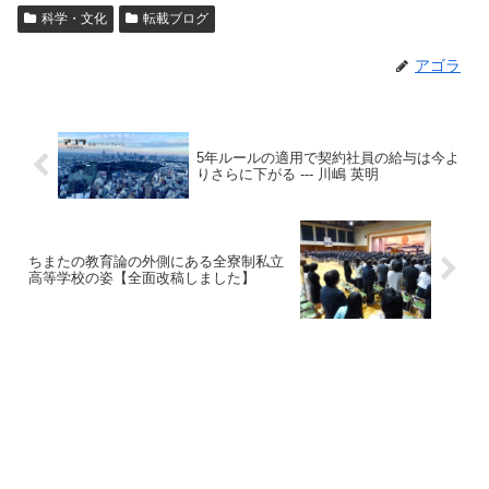
科学・文化
転載ブログ
アゴラ
5年ルールの適用で契約社員の給与は今よ
りさらに下がる --- 川嶋 英明
ちまたの教育論の外側にある全寮制私立
高等学校の姿【全面改稿しました】