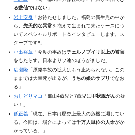
る数値ではない
」
岩上安身
「お待たせしました。福島の新生児の中か
ら、
先天的な異常
を抱えて生まれて来たケースにつ
いてスペシャルリポート＆インタビューします。ス
クープです!!」
小出裕章
「今度の事故は
チェルノブイリ以上の被害
をもたらす。日本よりソ連のほうがましだ」
広瀬隆
「原発事故の拡大はもう止められない。この
ままでは大量死が出るが、
うちの娘のサプリ
でなお
る」
おしどりマコ
「郡山4歳児と7歳児に
甲状腺がん
の疑
い！」
孫正義
「現在、日本は歴史上最大の危機に瀕してい
る。今回は、場合によっては
千万人単位の人命
がか
かっている。」