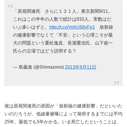
「原発関連死 さらに１２１人」東京新聞9/11。
これはこの半年の人数で総計は910人。実数はだ
いぶ多いはずと。
http://t.co/VohU68vFe1
放射線
の健康影響でなくて「不安」という心理こそが最
大の問題という重松逸造、長瀧重信氏、山下俊一
氏らの立場ではどう説明する？
— 島薗進 (@Shimazono)
2013年9月11日
彼は原発関連死の原因が「放射線の健康影響」だといいた
いのだろうが、低線量被曝によって発癌するまでには平均
25年、最低でも5年かかる。いま死亡したということは、