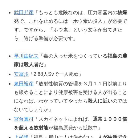
武田邦彦
「もっとも危険なのは、圧力容器内の
核爆
発
で、これを止めるには「ホウ素の投入」が必要で
す。ですから、「ホウ素」という文字が出てきた
ら、逃げる準備が必要です」
早川由紀夫
「毒の入った米をつくっている
福島の農
家は殺人者だ
」
安冨歩
「2.68人Svで一人死ぬ」
泉田裕彦
「放射性物質の管理を３月１１日以前より
も緩めることにより健康被害を受ける人が出ること
になれば、わかっていてやったら
殺人に近い
のでは
ないでしょうか」
宮台真司
「スカイネットによれば、
通常１０００倍
を超える放射能
が福島原発から拡散中」
上杉隆
「福島・郡山に人は住めない。
人が生活でき