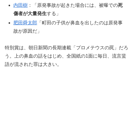
内田樹
：「原発事故が起きた場合には、被曝での
死
傷者が大量発生
する」
肥田舜太郎
「町田の子供が鼻血を出したのは原発事
故が原因だ」
特別賞は、朝日新聞の長期連載「プロメテウスの罠」だろ
う。上の鼻血の話をはじめ、全国紙の1面に毎日、流言蜚
語が流された罪は大きい。