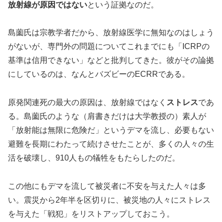
放射線が原因ではない
という証拠なのだ。
島薗氏は宗教学者だから、放射線医学に無知なのはしょう
がないが、専門外の問題についてこれまでにも「ICRPの
基準は信用できない」などと批判してきた。彼がその論拠
にしているのは、なんとバズビーのECRRである。
原発関連死の最大の原因は、放射線ではなく
ストレス
であ
る。島薗氏のような（肩書きだけは大学教授の）素人が
「放射能は無限に危険だ」というデマを流し、必要もない
避難を長期にわたって続けさせたことが、多くの人々の生
活を破壊し、910人もの犠牲をもたらしたのだ。
この他にもデマを流して被災者に不安を与えた人々は多
い。震災から2年半を区切りに、被災地の人々にストレス
を与えた「戦犯」をリストアップしておこう。