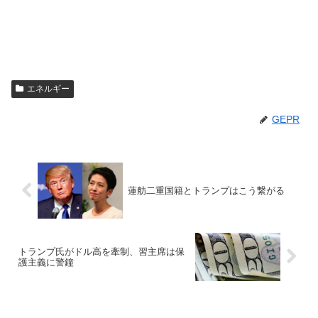
エネルギー
GEPR
蓮舫二重国籍とトランプはこう繋がる
トランプ氏がドル高を牽制、習主席は保
護主義に警鐘