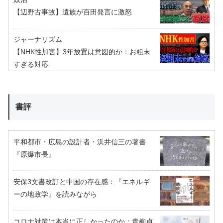
【辺野古事故】遺族が百田発言に激怒
ジャーナリズム
【NHK性加害】3年放置は意図的か：お粗末
すぎる対応
書評
平和都市・広島の設計者・浜井信三の著書
『原爆市長』
安保3文書改訂と中国の存在感：『エネルギ
ーの地政学』を読みながら
コロナ対策は本当に正しかったのか：青柳貞