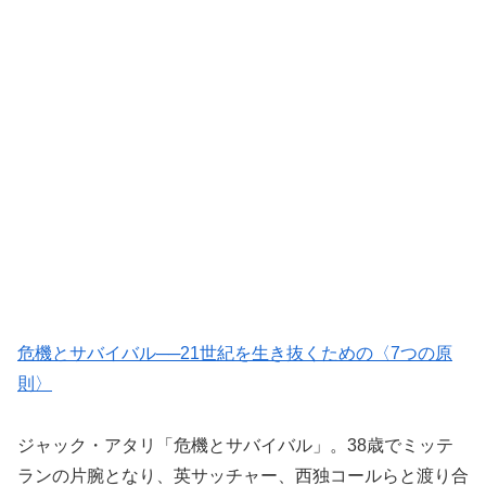
危機とサバイバル──21世紀を生き抜くための〈7つの原
則〉
ジャック・アタリ「危機とサバイバル」。38歳でミッテ
ランの片腕となり、英サッチャー、西独コールらと渡り合