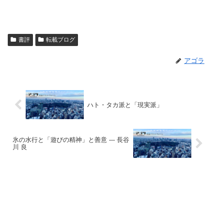
書評
転載ブログ
アゴラ
ハト・タカ派と「現実派」
氷の水行と「遊びの精神」と善意 --- 長谷
川 良