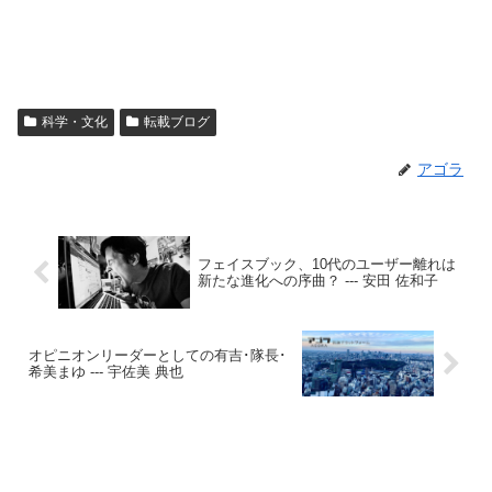
科学・文化
転載ブログ
アゴラ
フェイスブック、10代のユーザー離れは
新たな進化への序曲？ --- 安田 佐和子
オピニオンリーダーとしての有吉･隊長･
希美まゆ --- 宇佐美 典也