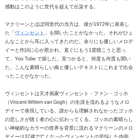
感動はこのように世代を超えて伝染する。
マクリーンとほぼ同世代の当方は、彼が1972年に発表し
た「
ヴィンセント
」を聞いたことがなかった。それがひょ
んなことから耳に入ってきたのだ。余りにも優しいメロデ
イーと作詞に心が惹かれ、直ぐにもう1度聴こうと思っ
て、You Tube で探した。見つかると、何度も何度も聞い
た。こんな素晴らしい曲と優しいテキストにこれまで出会
ったことがなかった。
ヴィンセントは天才画家ヴィンセント・ファン・ゴッホ
（Vincent Willem van Gogh）の生涯を流れるようなメロ
デイーで表現している。誰からも理解されなかったゴッホ
の悲しさが聴く者の心に伝わってくる。ゴッホの素晴らし
い神秘的なカラーの世界を背景に流れるマクリーンのメロ
デイーは37歳で亡くなったヴィンセントの苦悩した内面