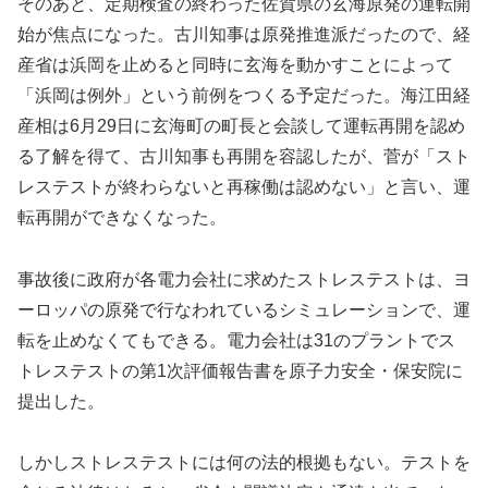
そのあと、定期検査の終わった佐賀県の玄海原発の運転開
始が焦点になった。古川知事は原発推進派だったので、経
産省は浜岡を止めると同時に玄海を動かすことによって
「浜岡は例外」という前例をつくる予定だった。海江田経
産相は6月29日に玄海町の町長と会談して運転再開を認め
る了解を得て、古川知事も再開を容認したが、菅が「スト
レステストが終わらないと再稼働は認めない」と言い、運
転再開ができなくなった。
事故後に政府が各電力会社に求めたストレステストは、ヨ
ーロッパの原発で行なわれているシミュレーションで、運
転を止めなくてもできる。電力会社は31のプラントでス
トレステストの第1次評価報告書を原子力安全・保安院に
提出した。
しかしストレステストには何の法的根拠もない。テストを