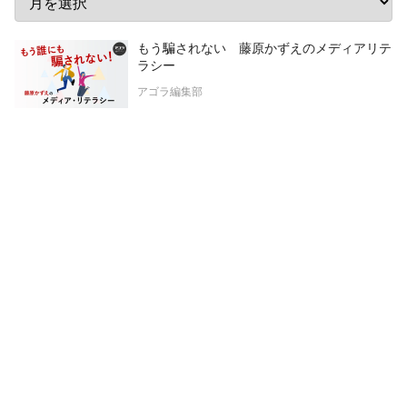
もう騙されない 藤原かずえのメディアリテ
ラシー
アゴラ編集部