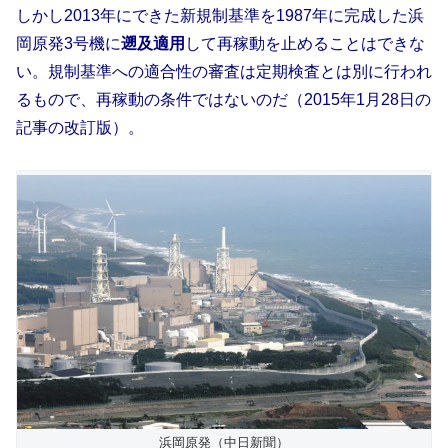
しかし
2013年にできた新規制基準を1987年に完成した浜
岡原発3号機に
遡及適用
して再稼動を止めることはできな
い。規制基準への適合性の審査は定期検査とは別に行われ
るもので、再稼動の条件ではないのだ
（2015年1月28日の
記事の改訂版）。
浜岡原発（中日新聞）