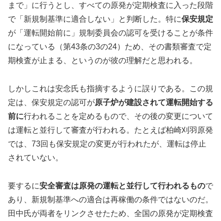
まで」に行うとし、すべての原発が定期検査に入った段階
で「新規制基準に適合しない」と判断した。特に
保安規定
が「運転開始前に」規制委員会の認可を受けることが条件
になっている（第43条の3の24）ため、その書類審査で定
期検査が止まる、というのが彼の理解だと思われる。
しかしこれは安念氏も指摘するように誤りである。この規
定は、保安規定の認可が
原子炉が建設されて運転開始する
前に
行われることを定めるもので、その後の変更について
は運転と並行して審査が行われる。たとえば柏崎刈羽原発
では、73回も保安規定の変更が行われたが、運転は停止
されていない。
要するに
安全審査は原発の運転と並行して行われるもの
で
あり、新規制基準への適合は再稼働の条件ではないのだ。
田中氏が両者をリンクさせたため、全国の原発が定期検査