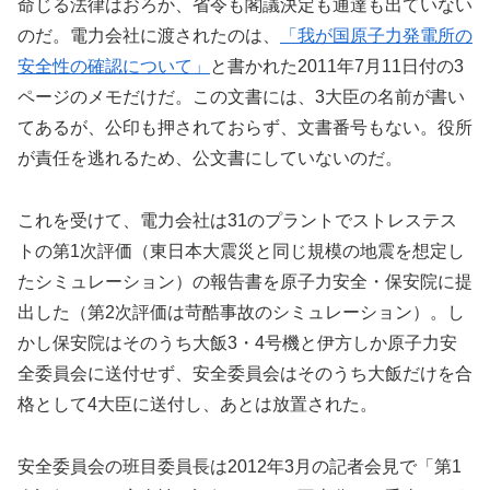
命じる法律はおろか、省令も閣議決定も通達も出ていない
のだ。電力会社に渡されたのは、
「我が国原子力発電所の
安全性の確認について」
と書かれた2011年7月11日付の3
ページのメモだけだ。この文書には、3大臣の名前が書い
てあるが、公印も押されておらず、文書番号もない。役所
が責任を逃れるため、公文書にしていないのだ。
これを受けて、電力会社は31のプラントでストレステス
トの第1次評価（東日本大震災と同じ規模の地震を想定し
たシミュレーション）の報告書を原子力安全・保安院に提
出した（第2次評価は苛酷事故のシミュレーション）。し
かし保安院はそのうち大飯3・4号機と伊方しか原子力安
全委員会に送付せず、安全委員会はそのうち大飯だけを合
格として4大臣に送付し、あとは放置された。
安全委員会の班目委員長は2012年3月の記者会見で「第1