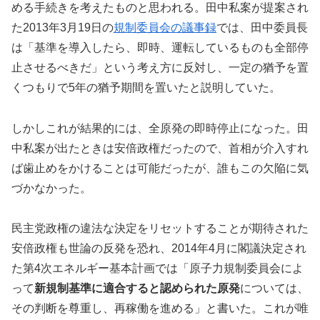
める手続きを考えたものと思われる。田中私案が提案され
た2013年3月19日の
規制委員会の議事録
では、田中委員長
は「基準を導入したら、即時、運転しているものも全部停
止させるべきだ」という考え方に反対し、一定の猶予を置
くつもりで5年の猶予期間を置いたと説明していた。
しかしこれが結果的には、全原発の即時停止になった。田
中私案が出たときは安倍政権だったので、首相が介入すれ
ば歯止めをかけることは可能だったが、誰もこの欠陥に気
づかなかった。
民主党政権の違法な決定をリセットすることが期待された
安倍政権も世論の反発を恐れ、2014年4月に閣議決定され
た第4次エネルギー基本計画では「原子力規制委員会によ
って
新規制基準に適合すると認められた原発
については、
その判断を尊重し、再稼働を進める」と書いた。これが唯