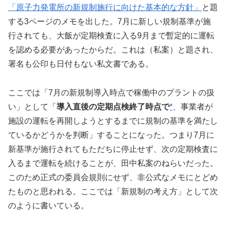
「原子力発電所の新規制施行に向けた基本的な方針」
と題
する3ページのメモを出した。7月に新しい規制基準が施
行されても、大飯が定期検査に入る9月まで暫定的に運転
を認める必要があったからだ。これは（私案）と題され、
署名も公印も日付もない私文書である。
ここでは「7月の新規制導入時点で稼働中のプラントの扱
い」として「
導入直後の定期点検終了時点で
*
、事業者が
施設の運転を再開しようとするまでに規制の基準を満たし
ているかどうかを判断」することになった。つまり7月に
新基準が施行されてもただちに停止せず、次の定期検査に
入るまで運転を続けることが、田中私案のねらいだった。
このため正式の委員会規則にせず、非公式なメモにとどめ
たものと思われる。ここでは「新規制の考え方」として次
のように書いている。