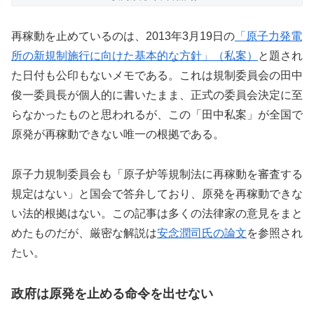
再稼動を止めているのは、2013年3月19日の
「原子力発電
所の新規制施行に向けた基本的な方針」（私案）
と題され
た日付も公印もないメモである。これは規制委員会の田中
俊一委員長が個人的に書いたまま、正式の委員会決定に至
らなかったものと思われるが、この「田中私案」が全国で
原発が再稼動できない唯一の根拠である。
原子力規制委員会も「原子炉等規制法に再稼動を審査する
規定はない」と国会で答弁しており、原発を再稼動できな
い法的根拠はない。この記事は多くの法律家の意見をまと
めたものだが、厳密な解説は
安念潤司氏の論文
を参照され
たい。
政府は原発を止める命令を出せない