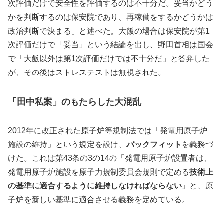
次評価だけで安全性を評価するのは不十分だ。妥当かどう
かを判断するのは保安院であり、再稼働をするかどうかは
政治判断で決まる」と述べた。大飯の場合は保安院が第1
次評価だけで「妥当」という結論を出し、野田首相は国会
で「大飯以外は第1次評価だけでは不十分だ」と答弁した
が、その後はストレステストは無視された。
「田中私案」のもたらした大混乱
2012年に改正された原子炉等規制法では「発電用原子炉
施設の維持」という規定を設け、
バックフィット
を義務づ
けた。これは第43条の3の14の「発電用原子炉設置者は、
発電用原子炉施設を原子力規制委員会規則で定める
技術上
の基準に適合するように維持しなければならない
」と、原
子炉を新しい基準に適合させる義務を定めている。