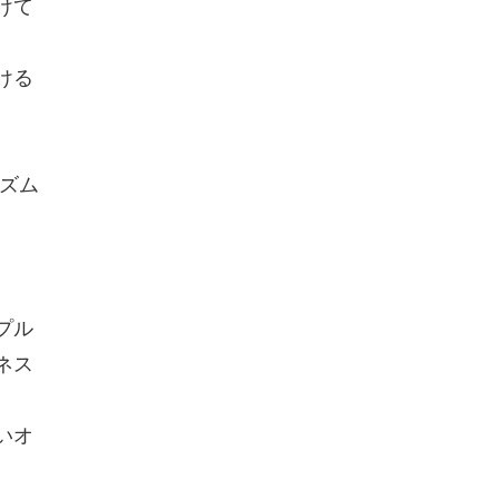
けて
ける
ズム
プル
ネス
いオ