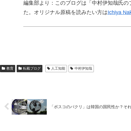
編集部より：このブログは「中村伊知哉氏のブ
た。オリジナル原稿を読みたい方は
Ichiya N
教育
転載ブログ
人工知能
中村伊知哉
「ポスコのパクリ」は韓国の国民性か？そ