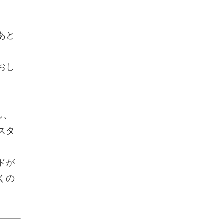
あと
おし
し、
スタ
ドが
くの