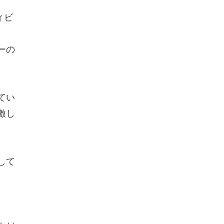
ィビ
ーの
てい
激し
して