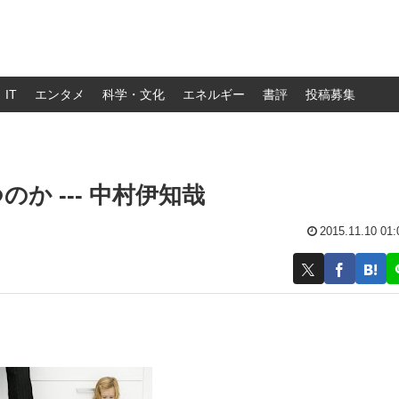
IT
エンタメ
科学・文化
エネルギー
書評
投稿募集
 --- 中村伊知哉
2015.11.10 01: