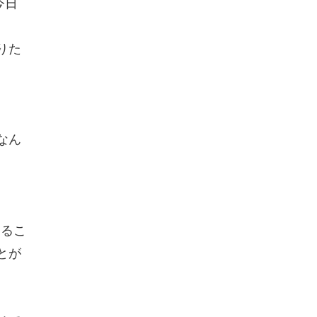
今日
りた
なん
するこ
とが