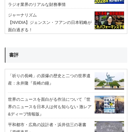
ラジオ業界のリアルな財務事情
ジャーナリズム
【NVIDIA】ジェンスン・フアンの日本戦略が
面白過ぎる！
書評
「祈りの長崎」の原爆の歴史と二つの世界遺
産：永井隆『長崎の鐘』
世界のニュースを面白がる作法について『世
界のニュースを日本人は何も知らない 激レア
&ディープ情報版』
平和都市・広島の設計者・浜井信三の著書
『原爆市長』