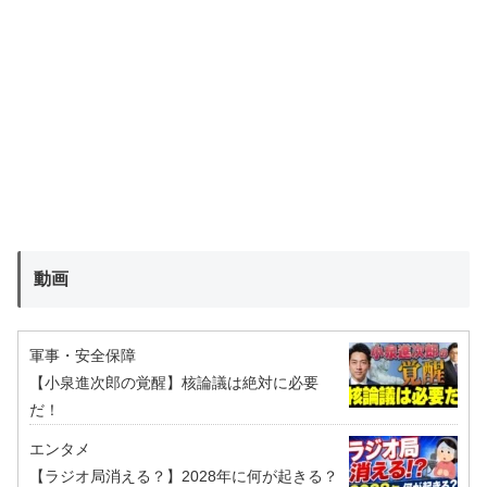
動画
軍事・安全保障
【小泉進次郎の覚醒】核論議は絶対に必要
だ！
エンタメ
【ラジオ局消える？】2028年に何が起きる？