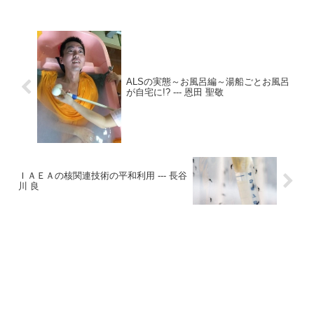
ALSの実態～お風呂編～湯船ごとお風呂
が自宅に!? --- 恩田 聖敬
ＩＡＥＡの核関連技術の平和利用 --- 長谷
川 良