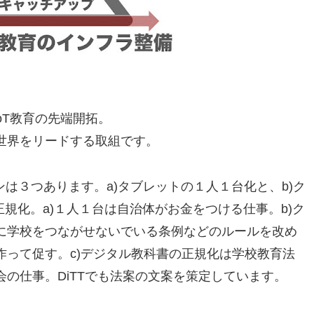
IoT教育の先端開拓。
世界をリードする取組です。
ンは３つあります。a)タブレットの１人１台化と、b)ク
正規化。a)１人１台は自治体がお金をつける仕事。b)ク
に学校をつながせないでいる条例などのルールを改め
作って促す。c)デジタル教科書の正規化は学校教育法
の仕事。DiTTでも法案の文案を策定しています。