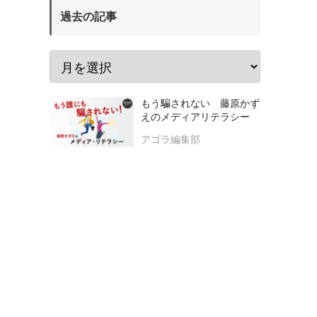
過去の記事
もう騙されない 藤原かず
えのメディアリテラシー
アゴラ編集部