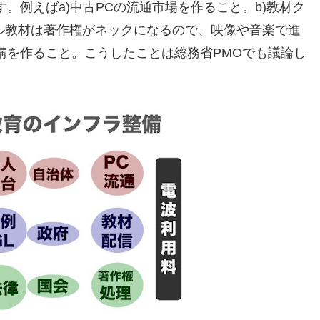
。例えばa)中古PCの流通市場を作ること。b)教材ク
タル教材は著作権がネックになるので、映像や音楽で進
構を作ること。こうしたことは総務省PMOでも議論し