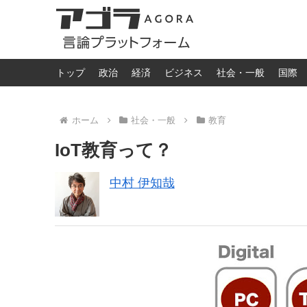
トップ
政治
経済
ビジネス
社会・一般
国際
ホーム
社会・一般
教育
IoT教育って？
中村 伊知哉