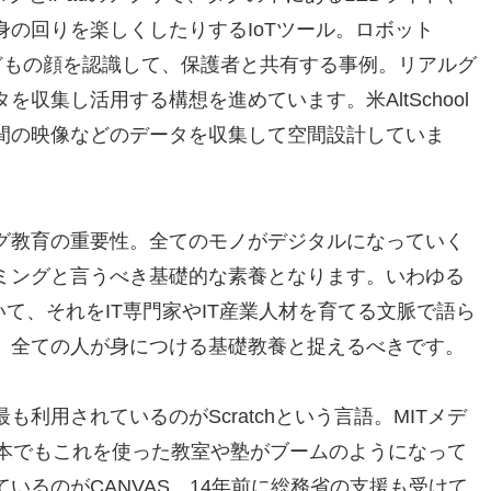
の回りを楽しくしたりするIoTツール。ロボット
どもの顔を認識して、保護者と共有する事例。リアルグ
収集し活用する構想を進めています。米AltSchool
間の映像などのデータを収集して空間設計していま
グ教育の重要性。全てのモノがデジタルになっていく
ミングと言うべき基礎的な素養となります。いわゆる
いて、それをIT専門家やIT産業人材を育てる文脈で語ら
、全ての人が身につける基礎教養と捉えるべきです。
利用されているのがScratchという言語。MITメデ
日本でもこれを使った教室や塾がブームのようになって
いるのがCANVAS。14年前に総務省の支援も受けて