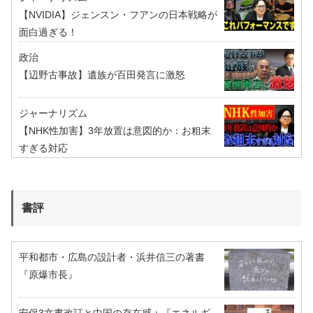
【NVIDIA】ジェンスン・フアンの日本戦略が
面白過ぎる！
政治
【辺野古事故】遺族が百田発言に激怒
ジャーナリズム
【NHK性加害】3年放置は意図的か：お粗末
すぎる対応
書評
平和都市・広島の設計者・浜井信三の著書
『原爆市長』