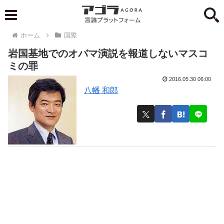
ホーム
国際
岩国基地でのオバマ演説を報道しないマスコ
ミの罪
2016.05.30 06:00
八幡 和郎