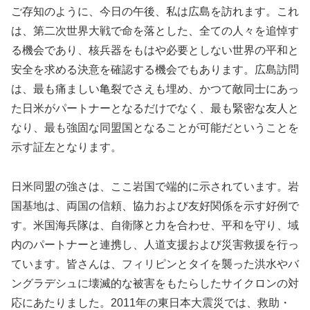
ご存知のように、今日の午後、私は広島を訪れます。これ
は、第二次世界大戦で命を落とした、全ての人々を追悼す
る機会であり、核兵器をもはや必要としない世界の平和と
安全を求める決意を確認する機会でもあります。広島訪問
は、最も痛ましい亀裂でさえも埋め、かつて敵同士にあっ
た日米がパートナーとなるだけでなく、最も緊密な友人と
なり、最も強固な同盟国となることが可能だということを
示す証左となります。
日米同盟の強さは、ここ岩国で端的に示されています。岩
国基地は、両国の信頼、協力および友好関係を示す好例で
す。米国海兵隊は、自衛隊と力を合わせ、平和を守り、域
内のパートナーと連携し、人道支援および災害救援を行っ
ています。皆さんは、フィリピンとタイを襲った洪水やバ
ングラデシュに壊滅的な被害をもたらしたサイクロンの対
応にあたりました。2011年の東日本大震災では、救助・