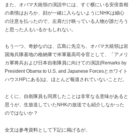
また、オバマ大統領の演説中には、すぐ横にいる安倍首相
の表情はおろか、顔が一緒に入らないようにNHKは細心
の注意を払ったので、左肩だけ映っている
人物が誰だろう
と思った人もいるかもしれない。
もう一つ、奇妙なのは、広島に先立ち、オバマ大統領は岩
国海兵隊基地の格納庫で米軍最高司令官として、「アメリ
カ軍将兵および日本自衛隊員に向けての演説(Remarks by
President Obama to U.S. and Japanese Forcesとホワイト
ハウスHPにある)は、ほとんど報道されていないことだ。
とくに、自衛隊員も同席したことは非常なる意味があると
思うが、生放送していたNHKの放送でも紹介しなかった
のではないか？
全文は参考資料として下記に掲げるが、