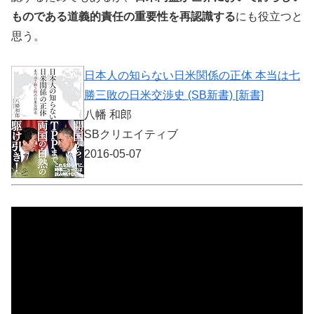
ものである道義的責任の重要性を再認識する
にも役立つと
思う。
日本人の知らない日米関係の正体 本当は七
勝三敗の日米交渉史 (SB新書) [新書]
八幡 和郎
SBクリエイティブ
2016-05-07