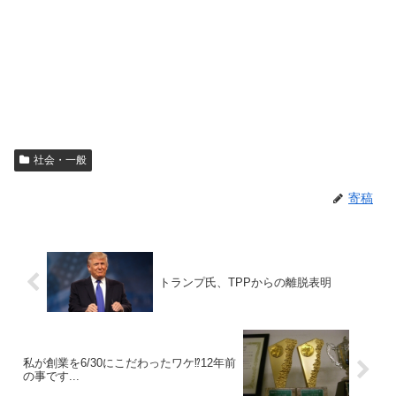
社会・一般
寄稿
トランプ氏、TPPからの離脱表明
私が創業を6/30にこだわったワケ⁉️12年前
の事です...