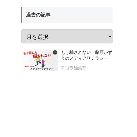
過去の記事
もう騙されない 藤原かず
えのメディアリテラシー
アゴラ編集部