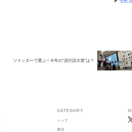
中村 
ツイッターで選ぶ！今年の“流行語大賞”は？
U
CATEGORY
O
覧
トップ
覧
政治