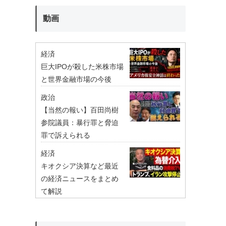
動画
経済
巨大IPOが殺した米株市場
と世界金融市場の今後
政治
【当然の報い】百田尚樹
参院議員：暴行罪と脅迫
罪で訴えられる
経済
キオクシア決算など最近
の経済ニュースをまとめ
て解説