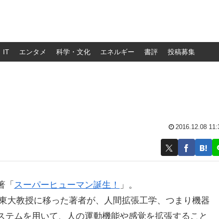
IT
エンタメ
科学・文化
エネルギー
書評
投稿募集
2016.12.08 11:
著「
スーパーヒューマン誕生！
」。
ら東大教授に移った著者が、人間拡張工学、つまり機器
ステムを用いて、人の運動機能や感覚を拡張すること