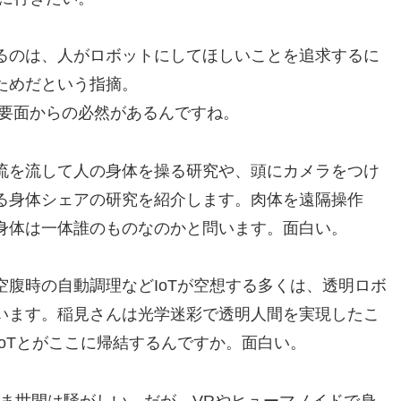
るのは、人がロボットにしてほしいことを追求するに
ためだという指摘。
需要面からの必然があるんですね。
流を流して人の身体を操る研究や、頭にカメラをつけ
る身体シェアの研究を紹介します。肉体を遠隔操作
身体は一体誰のものなのかと問います。面白い。
腹時の自動調理などIoTが空想する多くは、透明ロボ
います。稲見さんは光学迷彩で透明人間を実現したこ
oTとがここに帰結するんですか。面白い。
でいま世間は騒がしい。だが、VRやヒューマノイドで身