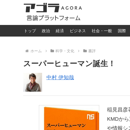
トップ
政治
経済
ビジネス
社会・一般
国際
ホーム
科学・文化
書評
スーパーヒューマン誕生！
中村 伊知哉
稲見昌彦
KMDか
や情報シ