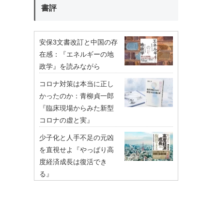
書評
安保3文書改訂と中国の存
在感：『エネルギーの地
政学』を読みながら
コロナ対策は本当に正し
かったのか：青柳貞一郎
『臨床現場からみた新型
コロナの虚と実』
少子化と人手不足の元凶
を直視せよ『やっぱり高
度経済成長は復活でき
る』