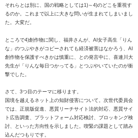
それらとは別に、国の戦略としては1)～4)のどこを重視す
るのか。これまで以上に大きな問いが生まれてしまいまし
た。大変だ。
ところで4)創作物に関し、福井さんが、AI女子高生「りん
な」のつぶやきがコピーされても経済被害はなかろう、AI
創作物を保護すべきかは慎重に、との発言中に、喜連川大
先生が「りんな毎日つかってる」とつぶやいていたのが衝
撃でした。
さて、3つ目のテーマに移ります。
国境を越えるネット上の知財侵害について。次世代委員会
では、正規版促進、悪質リーチサイト法的対応、悪質サイ
ト広告調査、プラットフォーム対応検討、ブロッキング検
討、といった方向性を示しました。喫緊の課題として踏み
込んだつもりです。