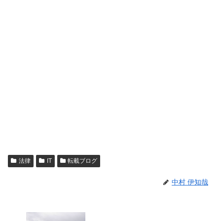
法律
IT
転載ブログ
中村 伊知哉