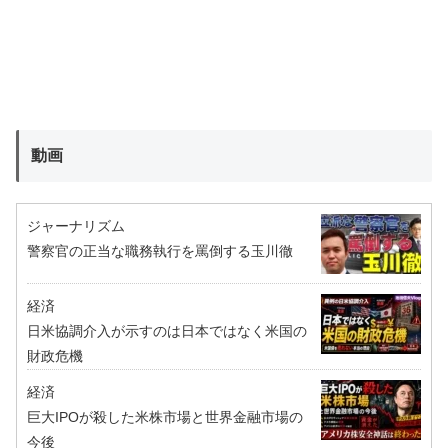
動画
ジャーナリズム
警察官の正当な職務執行を罵倒する玉川徹
経済
日米協調介入が示すのは日本ではなく米国の
財政危機
経済
巨大IPOが殺した米株市場と世界金融市場の
今後