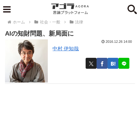
ホーム
社会・一般
法律
AIの知財問題、新局面に
2016.12.26 14:00
中村 伊知哉