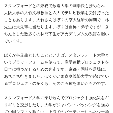
スタンフォードとの兼務で放送大学の副学長も務められ、
大阪大学の大竹文雄教授と３人でテレビ授業を受け持った
こともあります。大竹さんはぼくの京大経済の同期で、林
先生は大先輩に当たります。ぼくは自称・弟子ですが、き
ちんとした数多くの林門下生がアカデミズムの系譜を継い
でいます。
ぼくが林先生としたことといえば、スタンフォード大学と
いうプラットフォームを使って、産学連携プロジェクトを
日本に根づかせるための奔走です。京都・岡崎を足場に、
あちこち行きました。ぼくがいま慶應義塾大学で続けてい
るプロジェクトの多くも、そのころ種をまいたものです。
スタンフォード大学に乗り込んでプロジェクト強化策をギ
リギリと交渉したり、大学がジャパン・パッシングを強め
て中国シフトを敷く中、上海でのパーティーにヘネシー学