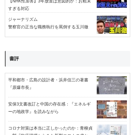
【NHK性加害】3年放置は意図的か：お粗末
すぎる対応
ジャーナリズム
警察官の正当な職務執行を罵倒する玉川徹
書評
平和都市・広島の設計者・浜井信三の著書
『原爆市長』
安保3文書改訂と中国の存在感：『エネルギ
ーの地政学』を読みながら
コロナ対策は本当に正しかったのか：青柳貞