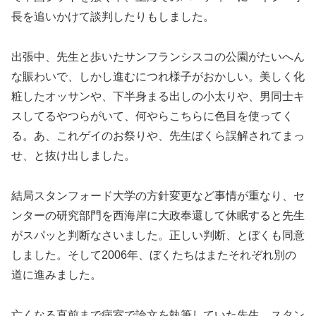
長を追いかけて談判したりもしました。
出張中、先生と歩いたサンフランシスコの公園がたいへん
な賑わいで、しかし進むにつれ様子がおかしい。美しく化
粧したオッサンや、下半身まる出しの小太りや、男同士キ
スしてるやつらがいて、何やらこちらに色目を使ってく
る。あ、これゲイのお祭りや、先生ぼくら誤解されてまっ
せ、と抜け出しました。
結局スタンフォード大学の方針変更など事情が重なり、セ
ンターの研究部門を西海岸に大政奉還して休眠すると先生
がスパッと判断なさいました。正しい判断、とぼくも同意
しました。そして2006年、ぼくたちはまたそれぞれ別の
道に進みました。
亡くなる直前まで病室で論文を執筆していた先生。スタン