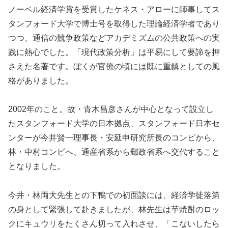
ノーベル経済学賞を受賞したケネス・アローに師事してス
タンフォード大学で博士号を取得した理論経済学者であり
つつ、通信の競争政策などアカデミズムの公共政策への実
践に熱心でした。「現代政策分析」は平易にして要諦を押
さえた名著です。ぼくが官僚の頃には既に重鎮としての風
格がありました。
2002年のこと。故・青木昌彦さんが中心となって設立し
たスタンフォード大学の日本拠点、スタンフォード日本セ
ンターが今井賢一理事長・安延申研究所長のコンビから、
林・中村コンビへ、通産省系から郵政省系へ交代すること
となりました。
今井・林両大先生との下鴨での初面談には、経済学徒落第
の身として緊張して赴きましたが、林先生は芋焼酎のロッ
クにキュウリをたくさん切って入れさせ、「こないしたら