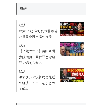
動画
経済
巨大IPOが殺した米株市場
と世界金融市場の今後
政治
【当然の報い】百田尚樹
参院議員：暴行罪と脅迫
罪で訴えられる
経済
キオクシア決算など最近
の経済ニュースをまとめ
て解説