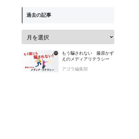
過去の記事
もう騙されない 藤原かず
えのメディアリテラシー
アゴラ編集部