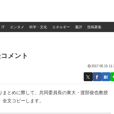
IT
エンタメ
科学・文化
エネルギー
書評
投稿募集
長コメント
2017.05.15 11:
りまとめに際して、共同委員長の東大・渡部俊也教授
。全文コピーします。