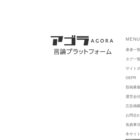
MEN
著者一
タグ一
サイト
GEPR
投稿募
運営会
広告掲
お問合
免責事
本サイ