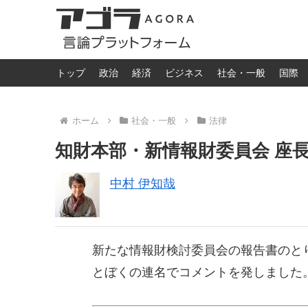
トップ
政治
経済
ビジネス
社会・一般
国際
ホーム
社会・一般
法律
知財本部・新情報財委員会 座
中村 伊知哉
新たな情報財検討委員会の報告書のと
とぼくの連名でコメントを発しました