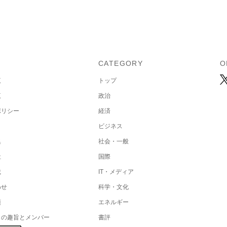
U
CATEGORY
O
覧
トップ
覧
政治
ポリシー
経済
ビジネス
集
社会・一般
社
国際
載
IT・メディア
わせ
科学・文化
項
エネルギー
トの趣旨とメンバー
書評