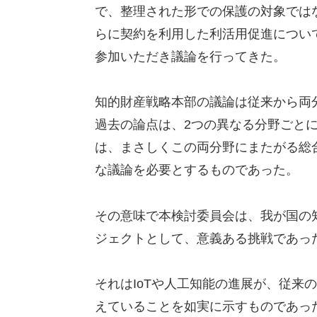
で、整理された形での保護の対象では
らに契約を利用した利活用促進につい
参加いただき議論を行ってきた。
知的財産戦略本部の議論は従来から両
過去の論点は、2つの異なる分野ごと
は、まさしくこの両分野にまたがる総
な議論を必要とするものであった。
その意味で本検討委員会は、我が国の
ジェクトとして、意義ある挑戦であっ
それはIoTや人工知能の進展が、従来
えていることを如実に示すものであっ