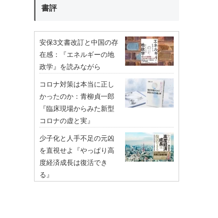
書評
安保3文書改訂と中国の存
在感：『エネルギーの地
政学』を読みながら
コロナ対策は本当に正し
かったのか：青柳貞一郎
『臨床現場からみた新型
コロナの虚と実』
少子化と人手不足の元凶
を直視せよ『やっぱり高
度経済成長は復活でき
る』