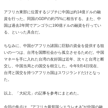
アフリカ東部に位置するジブチに中国は約14億ドルの融
資を行った。同国のGDPの約75%に相当する。また、中
国は過去2年間でアンゴラに190億ドルの融資を行ってい
る、といった具合だ。
ちなみに、中国がアフリカ諸国に巨額の資金を提供する狙
いの一つは、台湾を国際社会から孤立させるためだ。中国
マネーを手に入れた台湾の友好国は近年、次々と台湾と断
交し、中国当局との国交を樹立した。今年9月4日現在、
台湾と国交を持つアフリカ国はスワジランドだけとなっ
た。
以上、「大紀元」の記事を参考にまとめた。
今回の焦点は、“アフリカ最貧国シエラレオネ”が中国の融