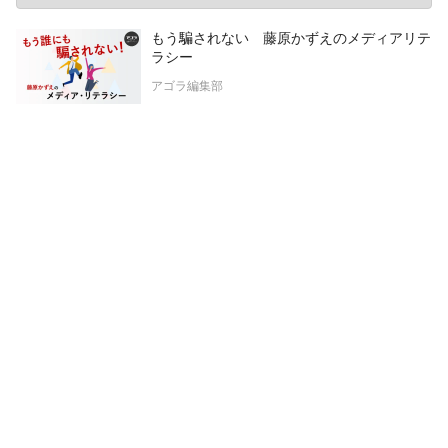
もう騙されない 藤原かずえのメディアリテ
ラシー
アゴラ編集部