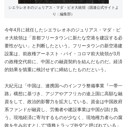
シエラレオネのジュリアス・マダ・ビオ大統領（国連公式サイトよ
り：編集部）
今年4月に就任したシエラレオネのジュリアス・マダ・ビ
オ大統領は「首都フリータウンに新たな空港を建設する必
要性がない」と判断したという。フリータウンの新空港建
設案は、前政権アーネスト・バイ・コロマ前大統領が3月
の政権交代前に、中国との融資契約を結んだものだ。経済
的効果を慎重に検討せずに締結したものだという。
大紀元は「中国は、連携国へのインフラ整備事業『一帯一
路』構想に基づき、アジアやアフリカの途上国に高額な融
資をして、政治的影響力を拡大している。資金は中国政府
系ファンドが融資し、労働者や建設事業は中国が請け負
う。現地経済に寄与するものが少なく、現地権力者らの腐
敗を生み出すとして“債務トラップ外交”と呼ばれている」