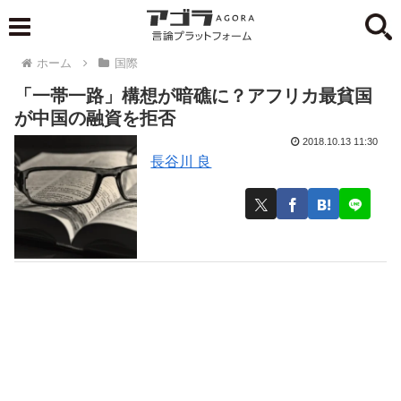
ホーム
国際
「一帯一路」構想が暗礁に？アフリカ最貧国
が中国の融資を拒否
2018.10.13 11:30
長谷川 良