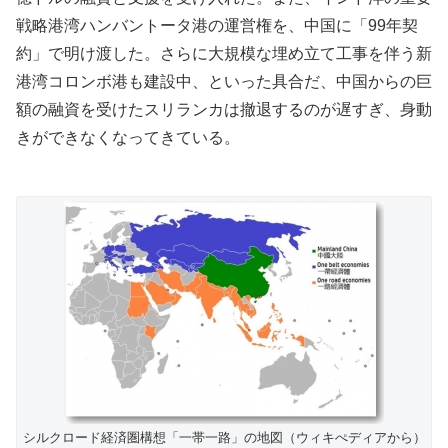
戦略港湾ハンバントータ港の運営権を、中国に「99年契
約」で明け渡した。さらに大規模な埋め立て工事を伴う新
港湾コロンボ港も建設中、といった具合だ、中国からの巨
額の融資を受けたスリランカは撤退するのが遅すぎ、身動
きができなくなってきている。
シルクロード経済圏構想「一帯一路」の地図（ウィキぺディアから）