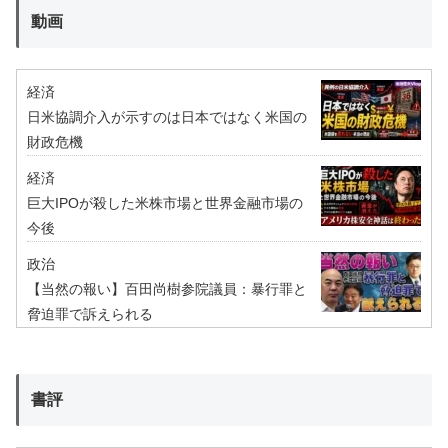
動画
経済
日米協調介入が示すのは日本ではなく米国の
財政危機
経済
巨大IPOが殺した米株市場と世界金融市場の
今後
政治
【当然の報い】百田尚樹参院議員：暴行罪と
脅迫罪で訴えられる
書評