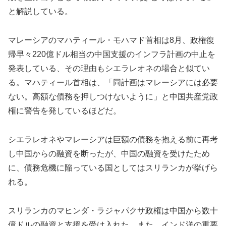
と解説している。
マレーシアのマハティール・モハマド首相は8月、政権復
帰早々220億ドル相当の中国支援のインフラ計画の中止を
発表している、その理由もシエラレオネの場合と似てい
る。マハティール首相は、「同計画はマレーシアには必要
ない。高額な債務を押しつけないように」と中国共産党政
権に警告を発しているほどだ。
シエラレオネやマレーシアは巨額の債務を抱える前に再考
し中国からの融資を断ったが、中国の融資を受けたため
に、債務危機に陥っている国としてはスリランカが挙げら
れる。
スリランカのマヒンダ・ラジャパクサ政権は中国から数十
億ドルの融資と支援を受け入れた。また、インド洋の重要