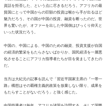
資話を拒否した、という点に尽きるだろう。アフリカの最
貧国にとって中国からの巨額の投資は喉から手が出るほど
魅力だろう。その国が中国の投資、融資を断ったのだ。世
界も驚いたが、オファーを出した中国側はびっくり仰天と
いった状況だろう。
中国の、中国による、中国のための融資、投資支援が自国
の経済的繁栄をもたらさないばかりか、国民経済を一層悪
化させることにアフリカ指導者たちが目を覚ましてきたの
だ。
当方は大紀元の記事を読んで「習近平国家主席の『一帯一
路』構想はその覇権主義的政策を放棄しない限り、成果を
もたらすことがないだろう」と強く感じた。
中国指導者は毎年、アフリカ諸国を訪問する。そして国際