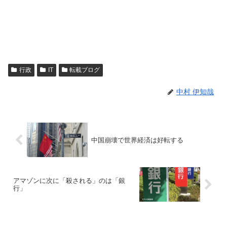
行政
IT
転載ブログ
中村 伊知哉
中国崩壊で世界経済は好転する
アマゾンに次に「殺される」のは「銀
行」