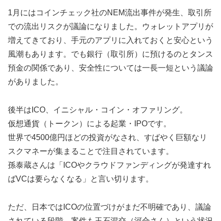
1月にはコインチェック社のNEM流出事件が発生、取引所
での流出リスクが議論になりました。ウォレットアプリが
増えてきており、手元のアプリに入れておくと安心という
風潮もあります。でも銀行（取引所）に預けるのとタンス
預金の関係であり、安全性については一長一短という議論
がありました。
後半はICO、イニシャル・コイン・オファリング。
仮想通貨（トークン）による起業・IPOです。
世界で4500億円ほどの投資がなされ、すばやく巨額なリ
スクマネーが集まることで注目されています。
孫泰蔵さんは「ICOやクラウドファンディングが発達すれ
ばVCは要らなくなる」と言い切ります。
ただ、日本ではICOの位置づけがまだ不明確であり、議論
されている段階。案件も玉石混交（河合さん）という状況