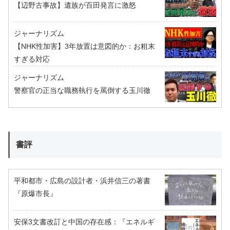
【辺野古事故】遺族が百田発言に激怒
ジャーナリズム
【NHK性加害】3年放置は意図的か：お粗末
すぎる対応
ジャーナリズム
警察官の正当な職務執行を罵倒する玉川徹
書評
平和都市・広島の設計者・浜井信三の著書
『原爆市長』
安保3文書改訂と中国の存在感：『エネルギ