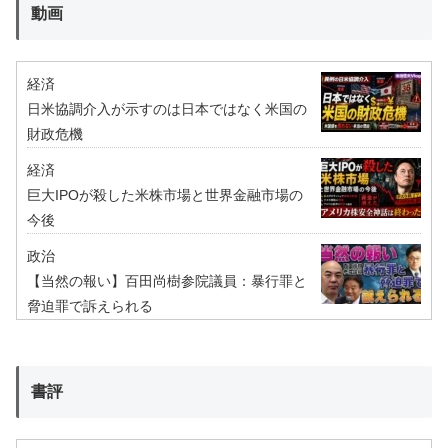
動画
経済
日米協調介入が示すのは日本ではなく米国の
財政危機
経済
巨大IPOが殺した米株市場と世界金融市場の
今後
政治
【当然の報い】百田尚樹参院議員：暴行罪と
脅迫罪で訴えられる
書評