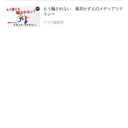
もう騙されない 藤原かずえのメディアリテ
ラシー
アゴラ編集部