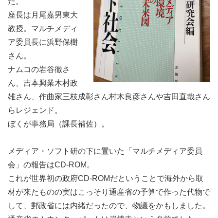
た。
座長は月尾嘉男東大
教授。マルチメディ
ア委員長に浜野保樹
さん。
ナムコの岩谷徹さ
ん、吉本興業木村政
雄さん、作曲家三枝成彰さん村木良彦さんや吉田直哉さん
らレジェンド。
ぼくが事務局（課長補佐）。
メディア・ソフト研の下に置いた「マルチメディア委員
会」の報告はCD-ROM。
これが世界初の政府CD-ROMだということで海外から取
材が来たものの実はこっそり通産省の予算で作った代物で
して、郵政省には内緒だったので、物議をかもしました。