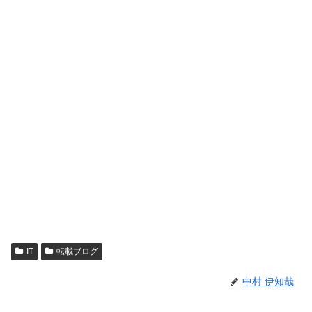
IT
転載ブログ
中村 伊知哉