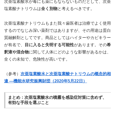
次亜塩素酸水が毒にも薬にもならないものだとして、次亜
塩素酸ナトリウムは
全く別物
と考えるべきです。
次亜塩素酸ナトリウムもまた我々歯医者は治療でよく使用
するのでなじみ深い薬剤ではありますが、その用途は蛋白
質融解剤としてです。商品としてはハイターやカビキラー
が有名で、
目に入ると失明する可能性
があります。その
希
釈液や混合物
に関して人体にどのような影響があるかは、
全くの未知で、危険性が高いです。
（参考）
次亜塩素酸水と次亜塩素酸ナトリウムの概念的相
違 ―機能水研究振興財団（2020年5月22日）
まとめ：次亜塩素酸水の噴霧を感染症対策に含めず、
有効な手段を選ぶこと