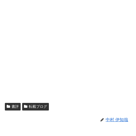
書評
転載ブログ
中村 伊知哉