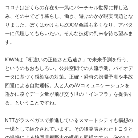
コロナはぼくらの存在を一気にバーチャル世界に押し込
み、その中でどう暮らし、働き、遊ぶのかが現実問題とな
りました。ぼくはかけもちZOOM会議も多くなり、アバタ
ーに代理してもらいたい。そんな技術の到来を待ち望みま
す。
IOWNは「桁違いの正確さと迅速さ」で未来予測を行う、
というのもおもしろい。公共空間での人流予測。バイオデ
ータに基づく感染症の対策。正確・瞬時の渋滞予測や事故
回避による自動運転。人と人のAVコミュニケーションを
遥かに凌ぐデータ量が飛び交う世の「インフラ」を提供す
る、ということですね。
NTTがラスベガスで推進しているスマートシティも構想の
一環として紹介されています。その後発表されたトヨタと
の提携による静岡県裾野市の構想も同様ですね。Google