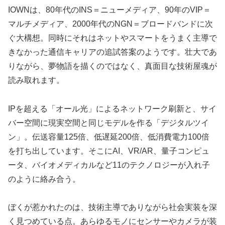
IOWNは、80年代のINS＝ニューメディア、90年のVIP＝
マルチメディア、2000年代のNGN＝ブロードバンドに次
ぐ大構想。同時にそれはネットやスマートをうまく主導で
きなかった通信キャリアの追試答案のようです。壮大であ
りながら、夢物語を描くのではなく、真面目な技術屋魂が
読み取れます。
IPを超える「オール光」によるネットワーク刷新と、サイ
バー空間に現実空間と同じモデルを作る「デジタルツイ
ン」。伝送容量125倍、低遅延200倍、低消費電力100倍
を打ち出しています。そこにAI、VR/AR、量子コンピュ
ータ、バイオメディカルなど11のテクノロジーが入れ子
のように絡み合う。
ぼくが惹かれたのは、技術主導でありながら社会実装を深
く見つめている点。あらゆるモノにセンサーやカメラが装