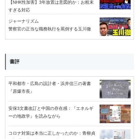
【NHK性加害】3年放置は意図的か：お粗末
すぎる対応
ジャーナリズム
警察官の正当な職務執行を罵倒する玉川徹
書評
平和都市・広島の設計者・浜井信三の著書
『原爆市長』
安保3文書改訂と中国の存在感：『エネルギ
ーの地政学』を読みながら
コロナ対策は本当に正しかったのか：青柳貞