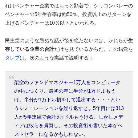
れはベンチャー企業ではもっと顕著で、シリコンバレーの
ベンチャーの5年生存率は約50％、投資以上のリターンを
上げるベンチャーは10％以下といわれる。
民主党のような愚劣な話が後を絶たないのは、かれらが
生
存している企業の合計
だけを見ているからだ。この錯覚を
タレブ
は、次のような寓話で説明する：
架空のファンドマネジャー1万人をコンピュータ
の中につくり、最初の年に半分が1万ドルもう
け、半分が1万ドル損をして退出する・・・とい
うシミュレーションを繰り返すと、5年目には313
人が5年連続で合計5万ドルもうける。しかしメデ
ィアは彼らを賞賛し、その投資術を書いた本がベ
ストセラーになるかもしれない。