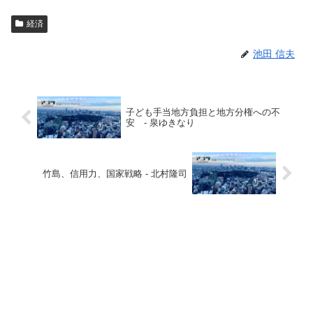
経済
池田 信夫
子ども手当地方負担と地方分権への不
安 - 泉ゆきなり
竹島、信用力、国家戦略 - 北村隆司