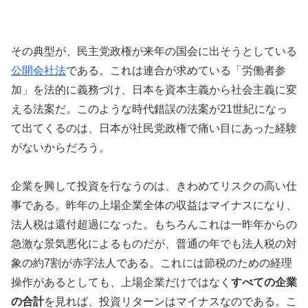
その典型が、民主党政権が来年の国会に出そうとしている
公開会社法
である。これは連合が求めている「労働者参
加」を法的に義務づけ、日本を資本主義から社会主義に変
える法案だ。このような時代錯誤の法案が21世紀になっ
て出てくるのは、日本が社民党政権で痛い目にあった経験
がないからだろう。
企業を興して投資を行なうのは、きわめてリスクの高い仕
事である。昨年の上場企業全体の収益はマイナスになり、
法人税は還付超過になった。もちろんこれは一昨年からの
急激な景気悪化によるものだが、普通の年でも法人税の対
象の約7割が赤字法人である。これには節税のための経理
操作があるとしても、上場企業だけではなく
すべての企業
の合計
を見れば、投資リターンはマイナスなのである。こ