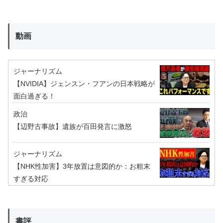
動画
ジャーナリズム
【NVIDIA】ジェンスン・フアンの日本戦略が
面白過ぎる！
政治
【辺野古事故】遺族が百田発言に激怒
ジャーナリズム
【NHK性加害】3年放置は意図的か：お粗末
すぎる対応
書評