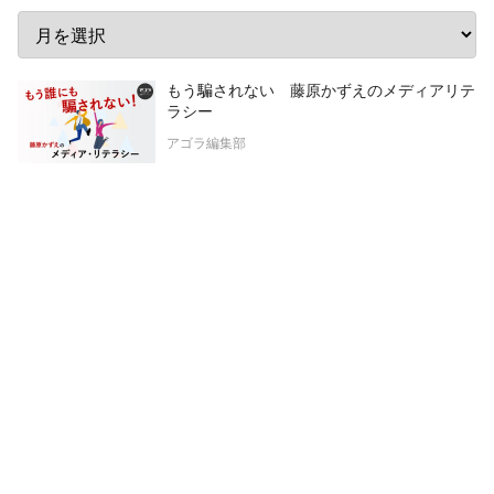
もう騙されない 藤原かずえのメディアリテ
ラシー
アゴラ編集部