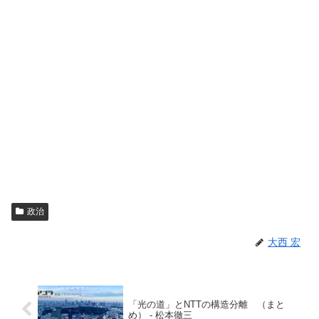
政治
大西 宏
「光の道」とNTTの構造分離 （まと
め） - 松本徹三