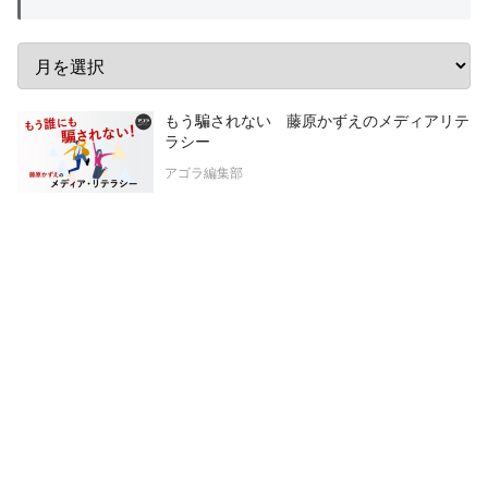
もう騙されない 藤原かずえのメディアリテ
ラシー
アゴラ編集部