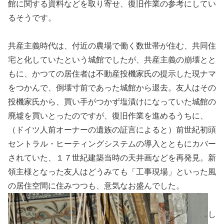
館に関する資料などを取り寄せ、復旧作業の参考にしてい
るそうです。
共産主義時代は、付近の農場で働く数世帯が住む、共同住
宅と化していたという城館でしたが、共産主義の崩壊とと
もに、かつての居住者は不動産投機家氏の提示した現ナマ
をつかんで、倒壊寸前であった城館から退去。友人はその
投機家氏から、買い手がつかず塩漬けになっていた城館の
廃墟を買いとったのですが、復旧作業を進めるうちに、
（ドイツ人前オーナーの遺族の証言によると）前世紀初頭
セントラル・ヒーティングシステムの導入とともにカバー
されていた、１７世紀建築当時の天井画などを再発見。新
領主様となった友人はどうみても「工事現場」といった風
の居住空間に住みつつも、意気なお盛んでした。
し