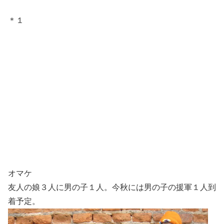
＊１
オマケ
友人の娘３人に男の子１人。今秋には男の子の援軍１人到
着予定。