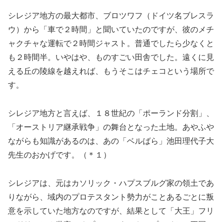
シレジア地方の最大都市、ブロツワフ（ドイツ名ブレスラ
ウ）から「車で２時間」と聞いていたのですが、彼のメチ
ャクチャな運転で２時間ジャスト。普通でしたら少なくと
も２時間半。いやはや、ものすごい田舎でした。遠くに見
える丘の陵線を越えれば、もうそこはチェコという場所で
す。
シレジア地方と言えば、１８世紀の「ポーランド分割」、
「オーストリア継承戦争」の舞台となった土地。あやふや
ながらも知識があるのは、あの「ベルばら」池田理代子大
先生のおかげです。（＊１）
シレジアは、元はカソリック・ハプスブルグ家の領土であ
りながら、域内のプロテスタント勢力がことあるごとに叛
意を示していた地方なのですが、結果として「大王」フリ