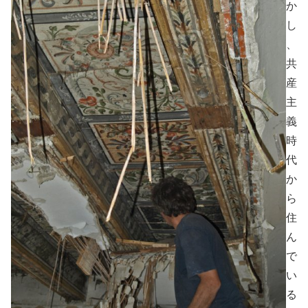
か
し
、
共
産
主
義
時
代
か
ら
住
ん
で
い
る