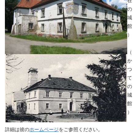
在
の
城
館
）
（
か
つ
て
の
城
館
）
詳細は彼の
ホームページ
をご参照ください。