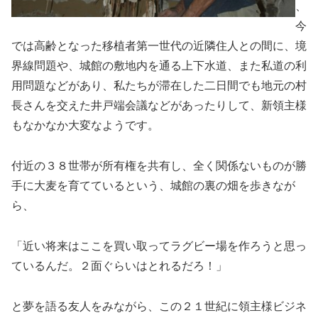
、
今
では高齢となった移植者第一世代の近隣住人との間に、境
界線問題や、城館の敷地内を通る上下水道、また私道の利
用問題などがあり、私たちが滞在した二日間でも地元の村
長さんを交えた井戸端会議などがあったりして、新領主様
もなかなか大変なようです。
付近の３８世帯が所有権を共有し、全く関係ないものが勝
手に大麦を育てているという、城館の裏の畑を歩きなが
ら、
「近い将来はここを買い取ってラグビー場を作ろうと思っ
ているんだ。２面ぐらいはとれるだろ！」
と夢を語る友人をみながら、この２１世紀に領主様ビジネ