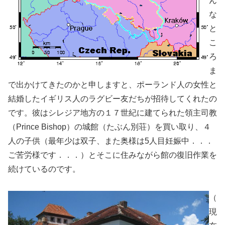
ん
な
と
こ
ろ
ま
で出かけてきたのかと申しますと、ポーランド人の女性と
結婚したイギリス人のラグビー友だちが招待してくれたの
です。彼はシレジア地方の１７世紀に建てられた領主司教
（Prince Bishop）の城館（たぶん別荘）を買い取り、４
人の子供（最年少は双子、また奥様は5人目妊娠中．．．
ご苦労様です．．．）とそこに住みながら館の復旧作業を
続けているのです。
（
現