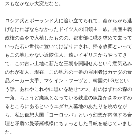
スもなかなか大変だなと。
ロシア兵とポーランド人に追い立てられて、命からがら逃
げなければならなかったドイツ人の旧領主一族。共産主義
政権の命令で入植したものの、都市部に職を求めて去って
いった若い世代に置いてけぼりにされ、帰る故郷といって
もこの地しかない近隣住人。遠いイギリスからやってき
て、この古い土地に新たな王朝を開闢せんという意気込み
のわが友人。現在、この地方の一番の雇用者はカナダの食
品メーカー大手、マケイン・フーヅと、韓国のLGだとい
う話。あれやこれやに思いを馳せつつ、村のはずれの森の
一角、ちょうど廃線となっている鉄道の線路が森をかすめ
るところにあるというユダヤ人墓地のあたりを眺めなが
ら、私は仮想大国「ヨーロッパ」という幻想が内包する合
理と矛盾の曼荼羅模様にちょっとした目眩を感じていまし
た。