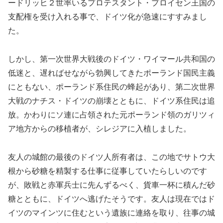
ードリッヒ２世率いるプロテスタント・プロイセン王国の
支配権を受け入れる事で、ドイツ化が急速にすすみまし
た。
しかし、第一次世界大戦後のドイツ・ワイマール共和国の
低迷と、遅ればせながら勃興してきたポーランド国民主義
にともない、ポーランド系住民の蜂起があり、第二次世界
大戦のナチス・ドイツの崩壊とともに、ドイツ系住民は追
放。かわりにソ連に占領された元ポーランド領のガリツィ
ア地方からの移植者が、シレジアに入植しました。
友人の城館の最後のドイツ人所有者は、この地でサトウ大
根から砂糖を精製する仕事に従事していたらしいのです
が、敗戦と赤軍兵士に先んずるべく、貨車一杯に積んだ砂
糖とともに、ドイツへ逃げたそうです。友人は現在ではド
イツのマインツに住むという遺族に連絡を取り、往事の城