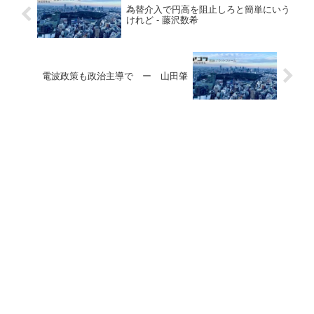
為替介入で円高を阻止しろと簡単にいう
けれど - 藤沢数希
電波政策も政治主導で ー 山田肇