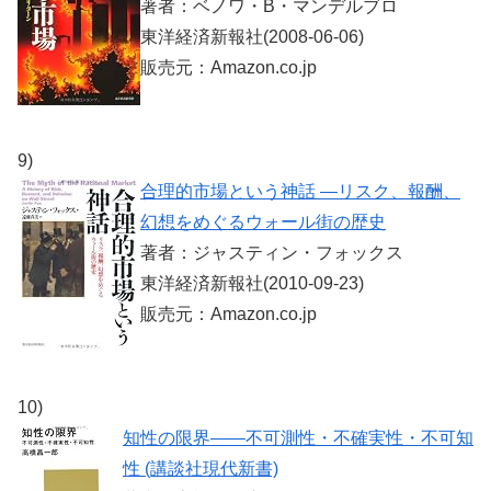
著者：ベノワ・B・マンデルブロ
東洋経済新報社(2008-06-06)
販売元：Amazon.co.jp
9)
合理的市場という神話 ―リスク、報酬、
幻想をめぐるウォール街の歴史
著者：ジャスティン・フォックス
東洋経済新報社(2010-09-23)
販売元：Amazon.co.jp
10)
知性の限界――不可測性・不確実性・不可知
性 (講談社現代新書)