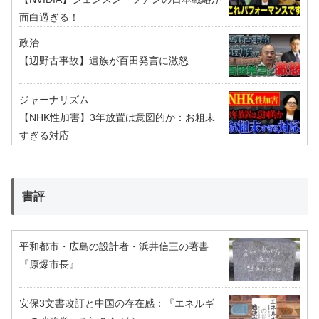
面白過ぎる！
政治
【辺野古事故】遺族が百田発言に激怒
ジャーナリズム
【NHK性加害】3年放置は意図的か：お粗末
すぎる対応
書評
平和都市・広島の設計者・浜井信三の著書
『原爆市長』
安保3文書改訂と中国の存在感：『エネルギ