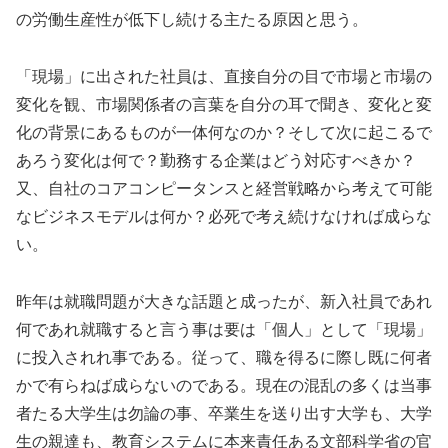
の労働生産性が低下し続ける主たる原因と思う。
「現場」に出された社員は、直接自分の目で市場と市場の
変化を観、市場関係者の言葉を自分の耳で聞き、変化と変
化の背景にあるものが一体何なのか？そして次に起こるで
あろう変化は何で？勤務する企業はどう対応すべきか？
又、自社のコアコンピータンスと経営戦略から考えて可能
なビジネスモデルは何か？必死で考え続けなければ成らな
い。
昨年は就職問題が大きな話題と成ったが、新入社員であれ
何であれ就職すると言う事は要は「個人」として「現場」
に投入されれ事である。従って、職を得るに際し既に何者
かで有らねば成らないのである。現在の混乱の多くは当事
者たる大学生は勿論の事、卒業生を送り出す大学も、大学
生の親達も、教育システムに本来責任ある文部科学省の官