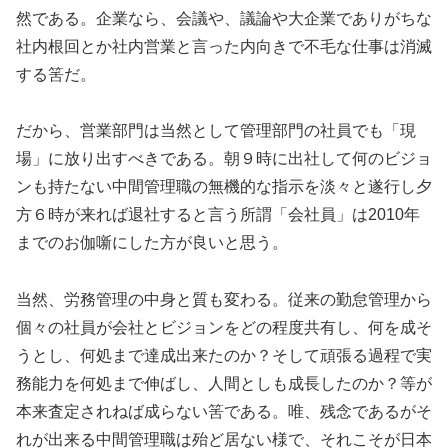
然である。企業なら、会議や、議論や大企業でありがちな
社内根回とか社内営業と言った内向きで不毛な仕事は消滅
する筈だ。
だから、営業部門は当然として管理部門の社員でも「現
場」に放り出すべきである。朝９時に出社して何のビジョ
ンも持たない中間管理職の無機的な指示を淡々と遂行し夕
方６時が来れば退社すると言う所謂「会社員」は2010年
までのお伽噺にした方が良いと思う。
当然、労務管理の中身と質も変わる。従来の勤怠管理から
個々の社員が会社とビジョンをどの程度共有し、何を成そ
うとし、何処まで達成出来たのか？そして頑張る過程で実
務能力を何処まで伸ばし、人間としも成長したのか？等が
本来査定されねば成らない筈である。唯、残念であるがそ
れが出来る中間管理職は殆ど居ない様で、それこそが日本