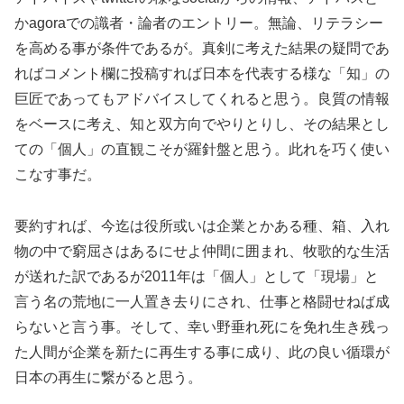
かagoraでの識者・論者のエントリー。無論、リテラシー
を高める事が条件であるが。真剣に考えた結果の疑問であ
ればコメント欄に投稿すれば日本を代表する様な「知」の
巨匠であってもアドバイスしてくれると思う。良質の情報
をベースに考え、知と双方向でやりとりし、その結果とし
ての「個人」の直観こそが羅針盤と思う。此れを巧く使い
こなす事だ。
要約すれば、今迄は役所或いは企業とかある種、箱、入れ
物の中で窮屈さはあるにせよ仲間に囲まれ、牧歌的な生活
が送れた訳であるが2011年は「個人」として「現場」と
言う名の荒地に一人置き去りにされ、仕事と格闘せねば成
らないと言う事。そして、幸い野垂れ死にを免れ生き残っ
た人間が企業を新たに再生する事に成り、此の良い循環が
日本の再生に繋がると思う。