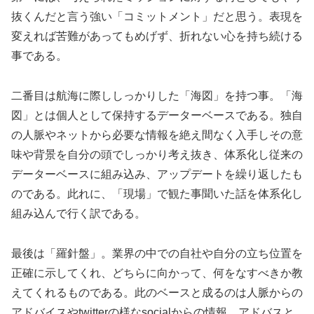
抜くんだと言う強い「コミットメント」だと思う。表現を
変えれば苦難があってもめげず、折れない心を持ち続ける
事である。
二番目は航海に際ししっかりした「海図」を持つ事。「海
図」とは個人として保持するデーターベースである。独自
の人脈やネットから必要な情報を絶え間なく入手しその意
味や背景を自分の頭でしっかり考え抜き、体系化し従来の
データーベースに組み込み、アップデートを繰り返したも
のである。此れに、「現場」で観た事聞いた話を体系化し
組み込んで行く訳である。
最後は「羅針盤」。業界の中での自社や自分の立ち位置を
正確に示してくれ、どちらに向かって、何をなすべきか教
えてくれるものである。此のベースと成るのは人脈からの
アドバイスやtwitterの様なsocialからの情報、アドバスと