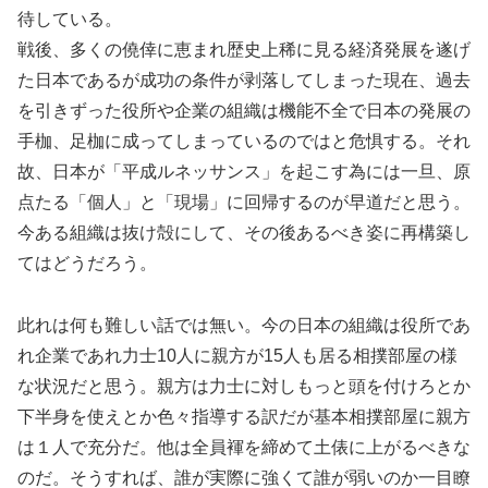
待している。
戦後、多くの僥倖に恵まれ歴史上稀に見る経済発展を遂げ
た日本であるが成功の条件が剥落してしまった現在、過去
を引きずった役所や企業の組織は機能不全で日本の発展の
手枷、足枷に成ってしまっているのではと危惧する。それ
故、日本が「平成ルネッサンス」を起こす為には一旦、原
点たる「個人」と「現場」に回帰するのが早道だと思う。
今ある組織は抜け殻にして、その後あるべき姿に再構築し
てはどうだろう。
此れは何も難しい話では無い。今の日本の組織は役所であ
れ企業であれ力士10人に親方が15人も居る相撲部屋の様
な状況だと思う。親方は力士に対しもっと頭を付けろとか
下半身を使えとか色々指導する訳だが基本相撲部屋に親方
は１人で充分だ。他は全員褌を締めて土俵に上がるべきな
のだ。そうすれば、誰が実際に強くて誰が弱いのか一目瞭