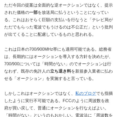
ただ今回の提案は全面的な逆オークションではなく、提示
された価格の
一部
を放送局に払うということになってい
る。これはおそらく巨額の支払いを行なうと「テレビ局が
ただでもらった電波でもうけるのは不公正だ」という批判
が出てくることに配慮しているものと思われる。
これは日本の700/900MHz帯にも適用可能である。総務省
は、長期的にはオークションを導入する方針を決めたが、
700/900については「時間がない」のでオークションは行
なわず、既存の免許人の
立ち退き料
を新規参入業者に払わ
せる「オークション」を実施すると言っている。
しかしこれはオークションではなく、
私のブログ
でも指摘
したように実行不可能である。FCCのように周波数を政
府が買い戻して、普通にオークションを行なえばよい。
「時間がない」というのもおかしい。電波法に「周波数を