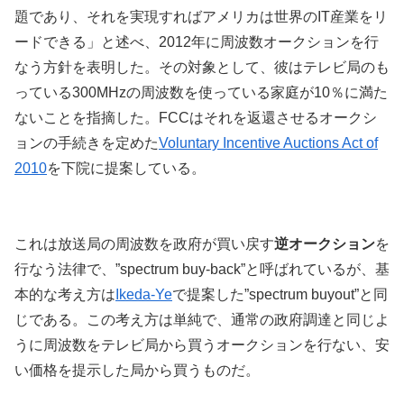
題であり、それを実現すればアメリカは世界のIT産業をリ
ードできる」と述べ、2012年に周波数オークションを行
なう方針を表明した。その対象として、彼はテレビ局のも
っている300MHzの周波数を使っている家庭が10％に満た
ないことを指摘した。FCCはそれを返還させるオークシ
ョンの手続きを定めた
Voluntary Incentive Auctions Act of
2010
を下院に提案している。
これは放送局の周波数を政府が買い戻す
逆オークション
を
行なう法律で、”spectrum buy-back”と呼ばれているが、基
本的な考え方は
Ikeda-Ye
で提案した”spectrum buyout”と同
じである。この考え方は単純で、通常の政府調達と同じよ
うに周波数をテレビ局から買うオークションを行ない、安
い価格を提示した局から買うものだ。