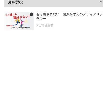
もう騙されない 藤原かずえのメディアリテ
ラシー
アゴラ編集部