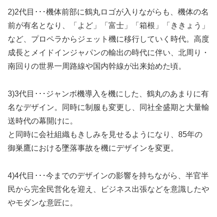
2)2代目･･･機体前部に鶴丸ロゴが入りながらも、機体の名
前が有名となり、「よど」「富士」「箱根」「ききょう」
など、プロペラからジェット機に移行していく時代。高度
成長とメイドインジャパンの輸出の時代に伴い、北周り・
南回りの世界一周路線や国内幹線が出来始めた頃。
3)3代目･･･ジャンボ機導入を機にした、鶴丸のあまりに有
名なデザイン。同時に制服も変更し、同社全盛期と大量輸
送時代の幕開けに。
と同時に会社組織もきしみを見せるようになり、85年の
御巣鷹における墜落事故を機にデザインを変更。
4)4代目･･･今までのデザインの影響を持ちながら、半官半
民から完全民営化を迎え、ビジネス出張などを意識したや
やモダンな意匠に。