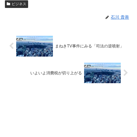
ビジネス
石川 貴善
まねきTV事件にみる「司法の逆噴射」
いよいよ消費税が切り上がる