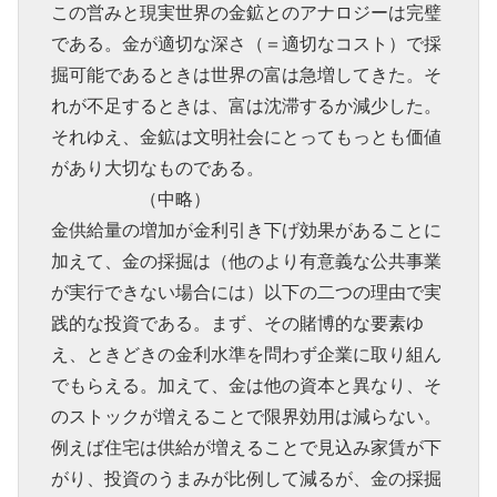
この営みと現実世界の金鉱とのアナロジーは完璧
である。金が適切な深さ（＝適切なコスト）で採
掘可能であるときは世界の富は急増してきた。そ
れが不足するときは、富は沈滞するか減少した。
それゆえ、金鉱は文明社会にとってもっとも価値
があり大切なものである。
（中略）
金供給量の増加が金利引き下げ効果があることに
加えて、金の採掘は（他のより有意義な公共事業
が実行できない場合には）以下の二つの理由で実
践的な投資である。まず、その賭博的な要素ゆ
え、ときどきの金利水準を問わず企業に取り組ん
でもらえる。加えて、金は他の資本と異なり、そ
のストックが増えることで限界効用は減らない。
例えば住宅は供給が増えることで見込み家賃が下
がり、投資のうまみが比例して減るが、金の採掘