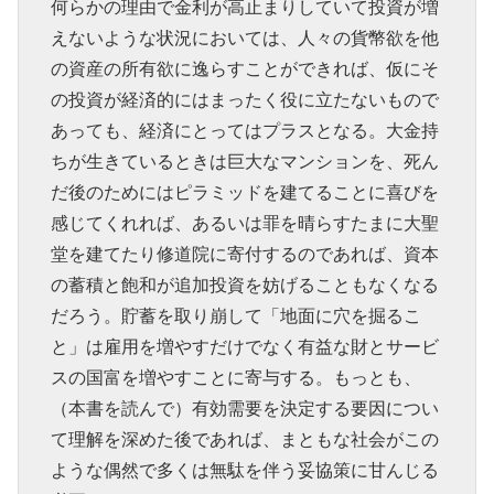
何らかの理由で金利が高止まりしていて投資が増
えないような状況においては、人々の貨幣欲を他
の資産の所有欲に逸らすことができれば、仮にそ
の投資が経済的にはまったく役に立たないもので
あっても、経済にとってはプラスとなる。大金持
ちが生きているときは巨大なマンションを、死ん
だ後のためにはピラミッドを建てることに喜びを
感じてくれれば、あるいは罪を晴らすたまに大聖
堂を建てたり修道院に寄付するのであれば、資本
の蓄積と飽和が追加投資を妨げることもなくなる
だろう。貯蓄を取り崩して「地面に穴を掘るこ
と」は雇用を増やすだけでなく有益な財とサービ
スの国富を増やすことに寄与する。もっとも、
（本書を読んで）有効需要を決定する要因につい
て理解を深めた後であれば、まともな社会がこの
ような偶然で多くは無駄を伴う妥協策に甘んじる