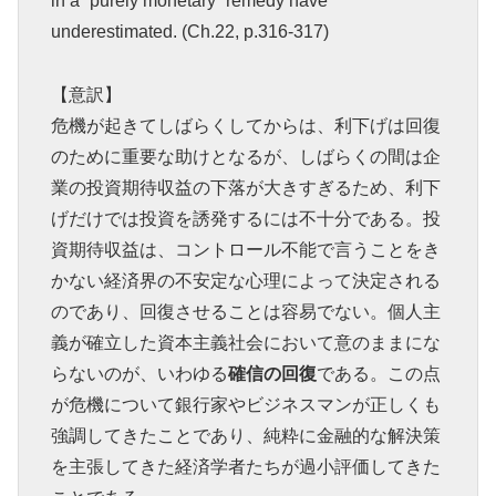
in a “purely monetary” remedy have
underestimated. (Ch.22, p.316-317)
【意訳】
危機が起きてしばらくしてからは、利下げは回復
のために重要な助けとなるが、しばらくの間は企
業の投資期待収益の下落が大きすぎるため、利下
げだけでは投資を誘発するには不十分である。投
資期待収益は、コントロール不能で言うことをき
かない経済界の不安定な心理によって決定される
のであり、回復させることは容易でない。個人主
義が確立した資本主義社会において意のままにな
らないのが、いわゆる
確信の回復
である。この点
が危機について銀行家やビジネスマンが正しくも
強調してきたことであり、純粋に金融的な解決策
を主張してきた経済学者たちが過小評価してきた