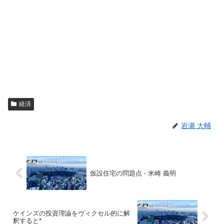
経済
岩瀬 大輔
仮設住宅の問題点 - 米崎 義明
ケインズの投資理論をヴィクセル的に解
釈すると*