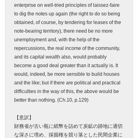
enterprise on well-tried principles of laissez-faire
to dig the notes up again (the right to do so being
obtained, of course, by tendering for leases of the
note-bearing territory), there need be no more
unemployment and, with the help of the
repercussions, the real income of the community,
and its capital wealth also, would probably
become a good deal greater than it actually is. It
would, indeed, be more sensible to build houses
and the like; but if there are political and practical
difficulties in the way of this, the above would be
better than nothing. (Ch.10, p.129)
【意訳】
財務省が古い瓶に紙幣を詰めて炭鉱の跡地に適切
な深さに埋め、採掘権を競り落とした民間企業に