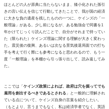
ほとんどの人が原典に当たらないまま、矮小化された孫引
きの言い伝えを信じて行動してきたことで、我が国の経済
に大きな負の遺産を残したものの一つに、ケインズの「一
般理論」がある。少し前になるが、ある勉強会で同書を1
年かけてじっくり読んだことで、自分がそれまで持ってい
た（限られた）ケインズ理論に関する理解が大きく変わっ
た。震災後の復興、あるいは次なる景気後退局面での打ち
手を考えて行く際にも参考になると思われるので、もう一
度「一般理論」を本棚から引っ張り出して、読み返してみ
た。
ここでは「
ケインズ政策によれば、政府は穴を掘ってでも
雇用を創出するべきであるとされる
」と一般的に理解され
ている点について、ケインズ自身の言葉を紹介したい。
（もとより、言うまでもなく、私は経済学者でなく、英語