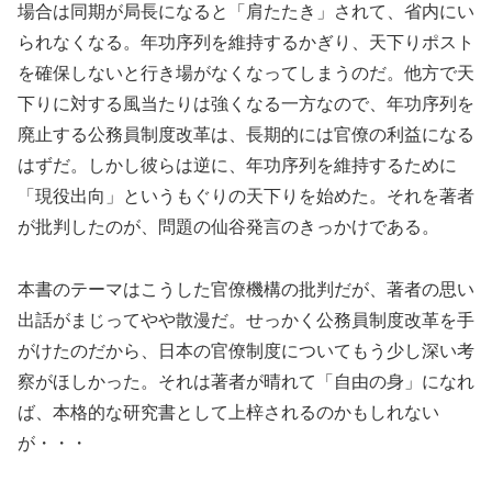
場合は同期が局長になると「肩たたき」されて、省内にい
られなくなる。年功序列を維持するかぎり、天下りポスト
を確保しないと行き場がなくなってしまうのだ。他方で天
下りに対する風当たりは強くなる一方なので、年功序列を
廃止する公務員制度改革は、長期的には官僚の利益になる
はずだ。しかし彼らは逆に、年功序列を維持するために
「現役出向」というもぐりの天下りを始めた。それを著者
が批判したのが、問題の仙谷発言のきっかけである。
本書のテーマはこうした官僚機構の批判だが、著者の思い
出話がまじってやや散漫だ。せっかく公務員制度改革を手
がけたのだから、日本の官僚制度についてもう少し深い考
察がほしかった。それは著者が晴れて「自由の身」になれ
ば、本格的な研究書として上梓されるのかもしれない
が・・・