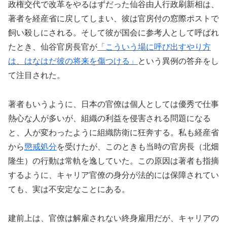
政権交代で改革をやるはずだった仙谷由人行政刷新相は、
著者を経産省に戻してしまい、彼は官房付の窓際ポストで
飼い殺しにされる。そして彼が国会に参考人として呼ばれ
たとき、仙谷官房長官が
「こういう場に呼び出すやり方
は、はなはだ彼の将来を傷つける」
という異例の答弁をし
て注目された。
著者もいうように、日本の官僚は個人としては優秀で仕事
熱心な人が多いが、組織の利益を侵害される問題になる
と、人が変わったように組織防衛に狂奔する。私も経産省
から
懲戒処分
を受けたが、このときも当時の官房長（北畑
隆生）の行動は常軌を逸していた。この原因は著者も指摘
するように、キャリア官僚の身分が法的には保障されてい
ても、実は不安定なことにある。
建前上は、官僚は解雇されない終身雇用だが、キャリアの