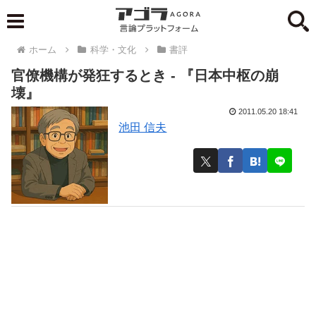
ホーム
科学・文化
書評
官僚機構が発狂するとき - 『日本中枢の崩
壊』
2011.05.20 18:41
池田 信夫