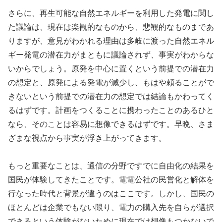
さらに、再生可能な自然エネルギーを利用した発電に関し
た議論は、現在は楽観的なものから、悲観的なものまであ
りますが、意見がわかれる理由は多岐に渡った自然エネル
ギー発電の潜在力がまともに議論されず、事実がわからな
いからでしょう。原発を中心に置くという前提での潜在力
の想定と、原発による発電が減少し、もはや頼ることがで
きないという前提での潜在力の想定では結論もかわってく
るはずです。計画をつくることに携わったことのあるひと
なら、そのことは容易に想像できるはずです。早晩、さま
ざまな視点から事実が浮き上がってきます。
もっと重要なことは、通信の分野ですでに自由化の結果を
国民が体験してきたことです。電電公社の民営化と解体を
行なった時代と背景が違うのはここです。しかし、国民の
ほとんどは企業でもない限り、電力の購入先を自らが選択
できるという体験がないために現在では想像もつかないで