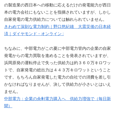
の製造業の西日本への移動に応えるだけの発電能力が西日
本の電力会社にもないことを指摘されていますが、しかし
自家発電の電力供給力については触れられていません。
きわめて深刻な電力制約｜野口悠紀雄 大震災後の日本経
済｜ダイヤモンド・オンライン :
ちなみに、中部電力がこの夏に中部電力管内の企業の自家
発電からの電力買取を進めることを発表されていますが、
浜岡原発の運転停止で失った供給力は約３６０万キロワッ
トで、自家発電の総出力は４４３万キロワットということ
です。もちろん自家発電した電力の自社での消費を差し引
かなければなりませんが、決して供給力が小さいとはいえ
ません。
中部電力：企業の余剰電力購入へ 供給力増強で（毎日新
聞）