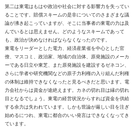
第二は東電はもはや政治や社会に対する影響力を失ってい
ることです。賠償スキームの是非についてのさまざまな議
論が沸き起こっていますが、そこに当事者の東電の力は及
んでいるとは思えません。どのようなスキームであって
も、政治が決めなければならなくなったのです。
東電をリーダーとした電力、経済産業省を中心とした官
僚、マスコミ、政治家、地域の自治体、原発施設のメーカ
ーである日立や東芝、また原発施設を建設するゼネコン、
さらに学者や研究機関などの原子力利権の入り組んだ利権
の体制は維持できなくなったと見るべきだと思います。電
力会社からは資金が途絶えます。カネの切れ目は縁の切れ
目となるでしょう。東電の経営状況からすれば資金を供給
する余力は失われています。しかも世論が厳しい目を注ぎ
始めるにつれ、東電に都合のいい発言はできなくなってき
ています。