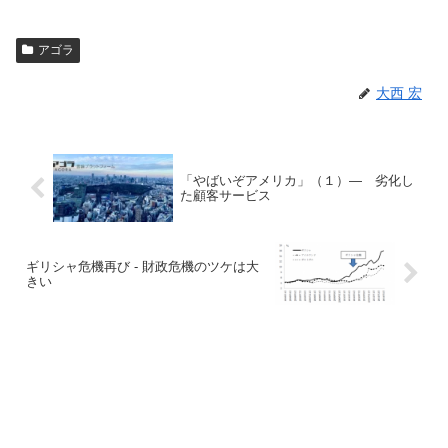
アゴラ
大西 宏
「やばいぞアメリカ」（１）― 劣化し
た顧客サービス
ギリシャ危機再び - 財政危機のツケは大
きい