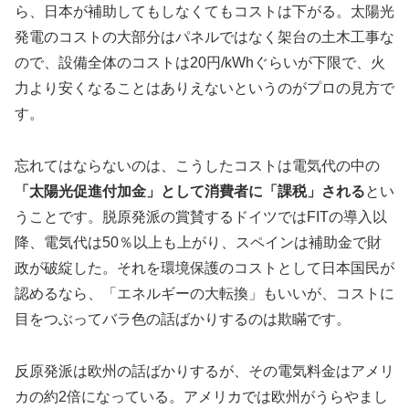
ら、日本が補助してもしなくてもコストは下がる。太陽光
発電のコストの大部分はパネルではなく架台の土木工事な
ので、設備全体のコストは20円/kWhぐらいが下限で、火
力より安くなることはありえないというのがプロの見方で
す。
忘れてはならないのは、こうしたコストは電気代の中の
「太陽光促進付加金」として消費者に「課税」される
とい
うことです。脱原発派の賞賛するドイツではFITの導入以
降、電気代は50％以上も上がり、スペインは補助金で財
政が破綻した。それを環境保護のコストとして日本国民が
認めるなら、「エネルギーの大転換」もいいが、コストに
目をつぶってバラ色の話ばかりするのは欺瞞です。
反原発派は欧州の話ばかりするが、その電気料金はアメリ
カの約2倍になっている。アメリカでは欧州がうらやまし