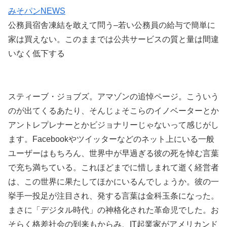
みそパンNEWS
公務員宿舎凍結を敢えて問う–若い公務員の給与で簡単に
家は買えない。このままでは公共サービスの質と量は間違
いなく低下する
スティーブ・ジョブズ。アマゾンの追悼ページ。こういう
のが出てくるあたり、そんじょそこらのイノベーターとか
アントレプレナーとかビジョナリーじゃないって感じがし
ます。Facebookやツイッターなどのネット上にいる一般
ユーザーはもちろん、世界中が早過ぎる彼の死を悼む言葉
で充ち満ちている。これほどまでに惜しまれて逝く経営者
は、この世界に果たしてほかにいるんでしょうか。彼の一
挙手一投足が注目され、発する言葉は金科玉条になった。
まさに「デジタル時代」の神格化された革命児でした。お
そらく格差社会の到来もからみ、IT起業家がアメリカンド