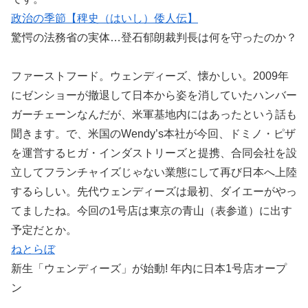
政治の季節【稗史（はいし）倭人伝】
驚愕の法務省の実体…登石郁朗裁判長は何を守ったのか？
ファーストフード。ウェンディーズ、懐かしい。2009年
にゼンショーが撤退して日本から姿を消していたハンバー
ガーチェーンなんだが、米軍基地内にはあったという話も
聞きます。で、米国のWendy’s本社が今回、ドミノ・ピザ
を運営するヒガ・インダストリーズと提携、合同会社を設
立してフランチャイズじゃない業態にして再び日本へ上陸
するらしい。先代ウェンディーズは最初、ダイエーがやっ
てましたね。今回の1号店は東京の青山（表参道）に出す
予定だとか。
ねとらぼ
新生「ウェンディーズ」が始動! 年内に日本1号店オープ
ン