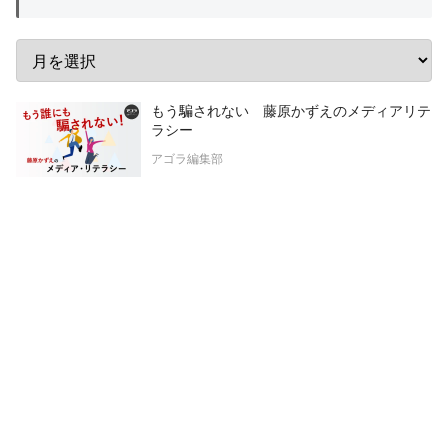
もう騙されない 藤原かずえのメディアリテ
ラシー
アゴラ編集部