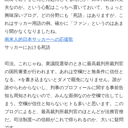
夫なのか。という心配はこっちへ置いておいて、ちょっと
興味深いブログ。どの分野にも「死語」はありますが、こ
れはサッカー用語の例。確かに「ファン」というのはあま
り聞かなくなりましたね。
南米人的日本サッカーへの応援歌
サッカーにおける死語
司法。これじゃね。衆議院選挙のときに最高裁判所裁判官
の国民審査が行われます。あれは空欄だと無条件に信任と
なる。×を書き込まないとダメで罷免になりません。誰が
誰やらわからないし、判事のプロフィールに関する事前告
知も周知されないので、みんな面倒なのか空欄で出してし
まう。空欄が信任と知らないヒトも多いと思います。この
ブログによると、最高裁判所裁判官のほとんどが法務官僚
だ。司法制度への信頼がこれで得られるのか、大いに疑問
です。