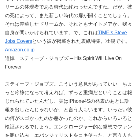
リームの体現者である時代は終わったんですね。だが、彼
の死によって、また新しい時代の扉が開くことでしょう。
それは昇華したドリームか、それともナイトメアか、我々
自身が問いかけられています。で、これは
TIME’s Steve
Jobs Covers
という彼が掲載された表紙特集。壮観です。
Amazon.co.jp
追悼 スティーブ・ジョブズ ─ His Spirit Will Live On
Forever
スティーブ・ジョブズ。こういう意見があっていい。ちょ
っと冷静になって考えれば、ずっと重病だということは報
じれられていたんだし、実はiPhone4Sの発表のあとに訃
報を出したんじゃないか、と言う人もいます。いったい彼
の何がスゴかったのか悪かったのか、これからいろいろと
検証されるでしょう。エンクロージャー的な発想でファン
を囲い込み、エバンジェリストをコキ使った、と言う人も