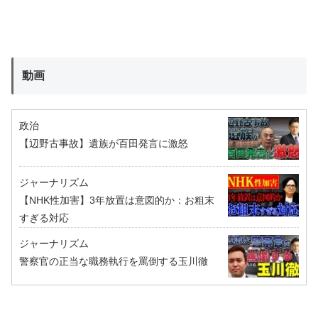
動画
政治
【辺野古事故】遺族が百田発言に激怒
ジャーナリズム
【NHK性加害】3年放置は意図的か：お粗末
すぎる対応
ジャーナリズム
警察官の正当な職務執行を罵倒する玉川徹