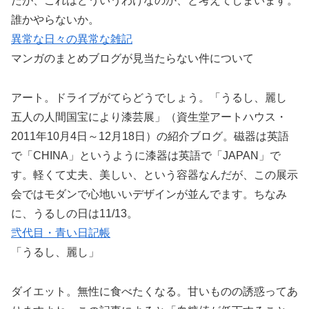
だが、これはどういうわけなのか、と考えてしまいます。
誰かやらないか。
異常な日々の異常な雑記
マンガのまとめブログが見当たらない件について
アート。ドライブがてらどうでしょう。「うるし、麗し
五人の人間国宝により漆芸展」（資生堂アートハウス・
2011年10月4日～12月18日）の紹介ブログ。磁器は英語
で「CHINA」というように漆器は英語で「JAPAN」で
す。軽くて丈夫、美しい、という容器なんだが、この展示
会ではモダンで心地いいデザインが並んでます。ちなみ
に、うるしの日は11/13。
弐代目・青い日記帳
「うるし、麗し」
ダイエット。無性に食べたくなる。甘いものの誘惑ってあ