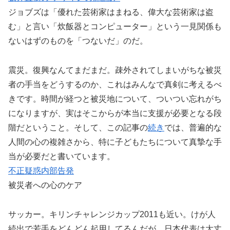
ジョブズは「優れた芸術家はまねる、偉大な芸術家は盗
む」と言い「炊飯器とコンピューター」という一見関係も
ないはずのものを「つないだ」のだ。
震災。復興なんてまだまだ。疎外されてしまいがちな被災
者の手当をどうするのか、これはみんなで真剣に考えるべ
きです。時間が経つと被災地について、ついつい忘れがち
になりますが、実はそこからが本当に支援が必要となる段
階だということ。そして、この記事の
続き
では、普遍的な
人間の心の複雑さから、特に子どもたちについて真摯な手
当が必要だと書いています。
不正疑惑内部告発
被災者への心のケア
サッカー。キリンチャレンジカップ2011も近い。けが人
続出で若手をどんどん起用してるんだが、日本代表は大丈