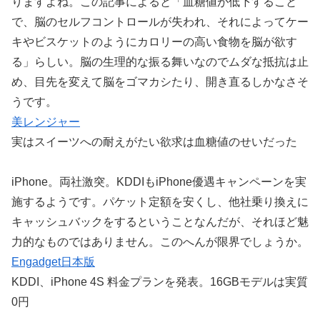
りますよね。この記事によると「血糖値が低下すること
で、脳のセルフコントロールが失われ、それによってケー
キやビスケットのようにカロリーの高い食物を脳が欲す
る」らしい。脳の生理的な振る舞いなのでムダな抵抗は止
め、目先を変えて脳をゴマカシたり、開き直るしかなさそ
うです。
美レンジャー
実はスイーツへの耐えがたい欲求は血糖値のせいだった
iPhone。両社激突。KDDIもiPhone優遇キャンペーンを実
施するようです。パケット定額を安くし、他社乗り換えに
キャッシュバックをするということなんだが、それほど魅
力的なものではありません。このへんが限界でしょうか。
Engadget日本版
KDDI、iPhone 4S 料金プランを発表。16GBモデルは実質
0円