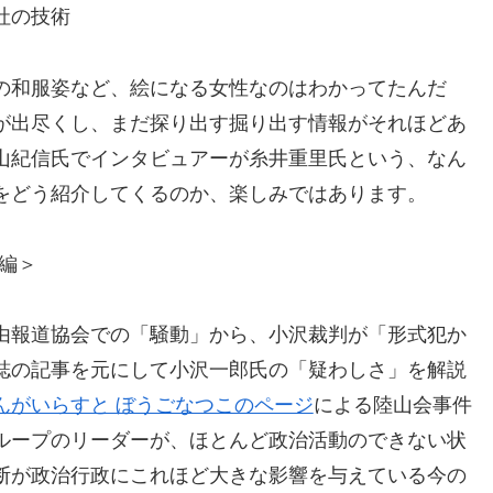
社の技術
の和服姿など、絵になる女性なのはわかってたんだ
が出尽くし、まだ探り出す掘り出す情報がそれほどあ
山紀信氏でインタビュアーが糸井重里氏という、なん
をどう紹介してくるのか、楽しみではあります。
前編＞
由報道協会での「騒動」から、小沢裁判が「形式犯か
誌の記事を元にして小沢一郎氏の「疑わしさ」を解説
んがいらすと ぼうごなつこのページ
による陸山会事件
ループのリーダーが、ほとんど政治活動のできない状
断が政治行政にこれほど大きな影響を与えている今の