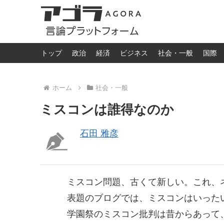
トップ
政治
経済
ビジネス
社会・一般
国際
ホーム
社会・一般
ミスコンは誰得なのか
石田 雅彦
ミスコン問題、古くて新しい。これ、
表題のブログでは、ミスコンはいった
学園祭のミスコン批判は昔からあって