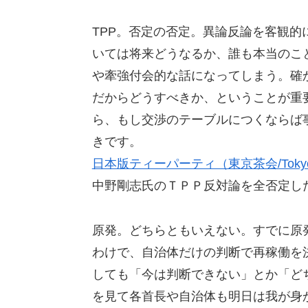
TPP。否定の否定。異論反論を客観的
いては将来どうなるか、誰も本当のこ
や牽強付会的な話になってしまう。確
だからどうすべきか、ということが重
ら、もし交渉のテーブルにつくならば
きです。
日本版ティーパーティ（東京茶会/Tokyo T
中野剛志氏のＴＰＰ反対論を全否定し
原発。どちらともいえない。すでに原
わけで、自治体だけの判断で再稼働を
しても「今は判断できない」とか「ど
を見て各首長や自治体も明日は我が身