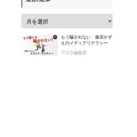
もう騙されない 藤原かず
えのメディアリテラシー
アゴラ編集部