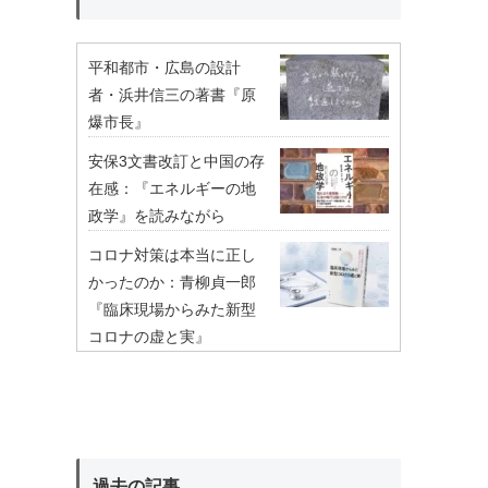
平和都市・広島の設計
者・浜井信三の著書『原
爆市長』
安保3文書改訂と中国の存
在感：『エネルギーの地
政学』を読みながら
コロナ対策は本当に正し
かったのか：青柳貞一郎
『臨床現場からみた新型
コロナの虚と実』
過去の記事