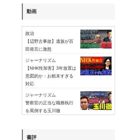
動画
政治
【辺野古事故】遺族が百
田発言に激怒
ジャーナリズム
【NHK性加害】3年放置は
意図的か：お粗末すぎる
対応
ジャーナリズム
警察官の正当な職務執行
を罵倒する玉川徹
書評