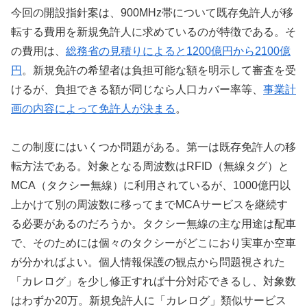
今回の開設指針案は、900MHz帯について既存免許人が移
転する費用を新規免許人に求めているのが特徴である。そ
の費用は、
総務省の見積りによると1200億円から2100億
円
。新規免許の希望者は負担可能な額を明示して審査を受
けるが、負担できる額が同じなら人口カバー率等、
事業計
画の内容によって免許人が決まる
。
この制度にはいくつか問題がある。第一は既存免許人の移
転方法である。対象となる周波数はRFID（無線タグ）と
MCA（タクシー無線）に利用されているが、1000億円以
上かけて別の周波数に移ってまでMCAサービスを継続す
る必要があるのだろうか。タクシー無線の主な用途は配車
で、そのためには個々のタクシーがどこにおり実車か空車
が分かればよい。個人情報保護の観点から問題視された
「カレログ」を少し修正すれば十分対応できるし、対象数
はわずか20万。新規免許人に「カレログ」類似サービス