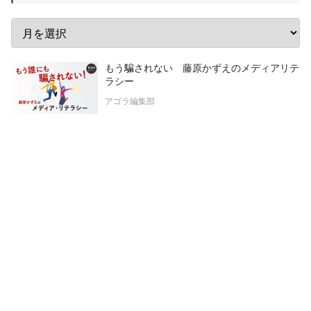
もう騙されない 藤原かずえのメディアリテ
ラシー
アゴラ編集部