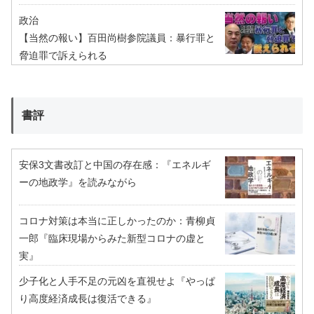
政治
【当然の報い】百田尚樹参院議員：暴行罪と
脅迫罪で訴えられる
書評
安保3文書改訂と中国の存在感：『エネルギ
ーの地政学』を読みながら
コロナ対策は本当に正しかったのか：青柳貞
一郎『臨床現場からみた新型コロナの虚と
実』
少子化と人手不足の元凶を直視せよ『やっぱ
り高度経済成長は復活できる』