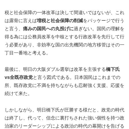
税と社会保障の一体改革は決して間違いではないが、これ
は露骨に言えば
増税と社会保障の削減
をパッケージで行う
と言う、
痛みの国民への丸投げに
過ぎない。国民の理解を
得る為には公務員改革を中核とする行政改革を先行して行
う必要があり、非効率な国の出先機関の地方移管はその一
丁目一番地と考える。
最後に、明日の大阪ダブル選挙は改革を主張する
橋下氏
vs全既存政党
と言う図式である。日本国民はこれまでの
所、既存政党に不満を持ちながらも忍耐強く支援、応援を
続けて来た。
しかしながら、明日橋下氏が圧勝する様だと、政党の時代
は終了し、代って、信念に裏打ちされた強い個性を持つ政
治家のリーダーシップによる政治の時代の幕開けを告げる