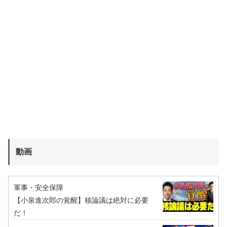
動画
軍事・安全保障
【小泉進次郎の覚醒】核論議は絶対に必要
だ！