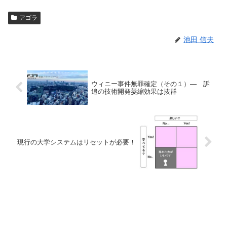
アゴラ
池田 信夫
ウィニー事件無罪確定（その１）― 訴
追の技術開発萎縮効果は抜群
現行の大学システムはリセットが必要！