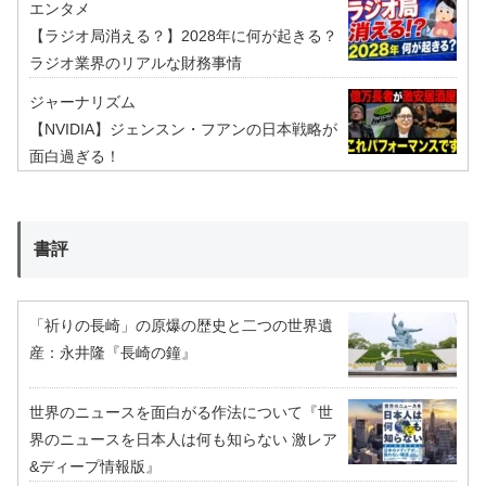
エンタメ
【ラジオ局消える？】2028年に何が起きる？
ラジオ業界のリアルな財務事情
ジャーナリズム
【NVIDIA】ジェンスン・フアンの日本戦略が
面白過ぎる！
書評
「祈りの長崎」の原爆の歴史と二つの世界遺
産：永井隆『長崎の鐘』
世界のニュースを面白がる作法について『世
界のニュースを日本人は何も知らない 激レア
&ディープ情報版』