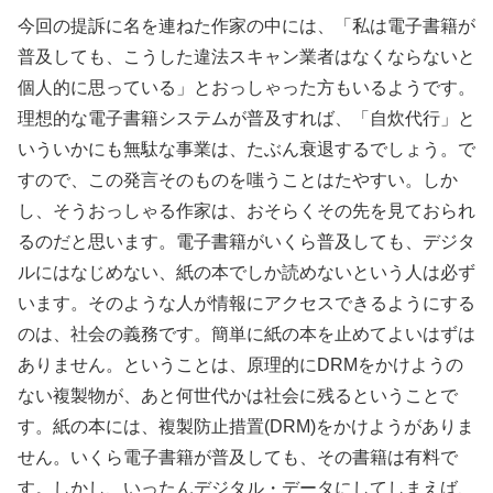
今回の提訴に名を連ねた作家の中には、「私は電子書籍が
普及しても、こうした違法スキャン業者はなくならないと
個人的に思っている」とおっしゃった方もいるようです。
理想的な電子書籍システムが普及すれば、「自炊代行」と
いういかにも無駄な事業は、たぶん衰退するでしょう。で
すので、この発言そのものを嗤うことはたやすい。しか
し、そうおっしゃる作家は、おそらくその先を見ておられ
るのだと思います。電子書籍がいくら普及しても、デジタ
ルにはなじめない、紙の本でしか読めないという人は必ず
います。そのような人が情報にアクセスできるようにする
のは、社会の義務です。簡単に紙の本を止めてよいはずは
ありません。ということは、原理的にDRMをかけようの
ない複製物が、あと何世代かは社会に残るということで
す。紙の本には、複製防止措置(DRM)をかけようがありま
せん。いくら電子書籍が普及しても、その書籍は有料で
す。しかし、いったんデジタル・データにしてしまえば、