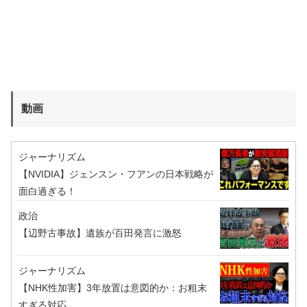
動画
ジャーナリズム
【NVIDIA】ジェンスン・フアンの日本戦略が
面白過ぎる！
政治
【辺野古事故】遺族が百田発言に激怒
ジャーナリズム
【NHK性加害】3年放置は意図的か：お粗末
すぎる対応