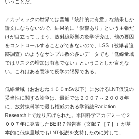
いうことだ。
アカデミックの世界では普通「統計的に有意」な結果しか
論文にならないので、結果的に「影響あり」という主張だ
けが目立ってしまう。放射線影響の疫学研究は、他の要因
をコントロールすることができないので、LSS（被爆者追
跡調査）のようなサンプル数の多いデータでも「低線量域
ではリスクの増加は有意でない」ということしか言えな
い。これはある意味で疫学の限界である。
低線量域（おおむね１００mSv以下）におけるLNT仮説の
妥当性に関する論争は、最近では２００７～２００８年
に、放射線科学で最も権威のある学術誌Radiation
Research上で繰り広げられた。米国科学アカデミーで２
００７年に発表したBEIR７報告書（文献７［７］）が基
本的に低線量域でもLNT仮説を支持したのに対して、