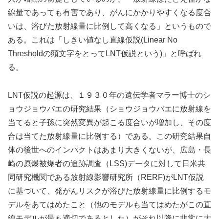
線量であっても有害であり、がんにかかりやすくなる度合
いは、浴びた放射線量に比例して高くなる」というもので
ある。これは「しきい値なし直線仮説(Linear No
Thresholdの頭文字をとってLNT仮説という)」と呼ばれ
る。
LNT仮説の起源は、１９３０年の遺伝学者マラー博士のシ
ョウジョウバエの研究結果（ショウジョウバエに放射線を
当てると子孫に突然変異が起こる度合いが増加し、その度
合は当てた放射線量に比例する）である。この研究結果自
体の後世へのインパクトはあまり大きくないが、広島・長
崎の原爆被爆者の追跡調査（LSS)データに対して日米共
同研究機関である放射線影響研究所（RERF)がLNT仮説
に基づいて、発がんリスクが浴びた放射線量に比例するモ
デルをあてはめたこと（他のモデルも当てはめたがこの直
線モデルが最も適切であるとした）がそれ以降に非常に大