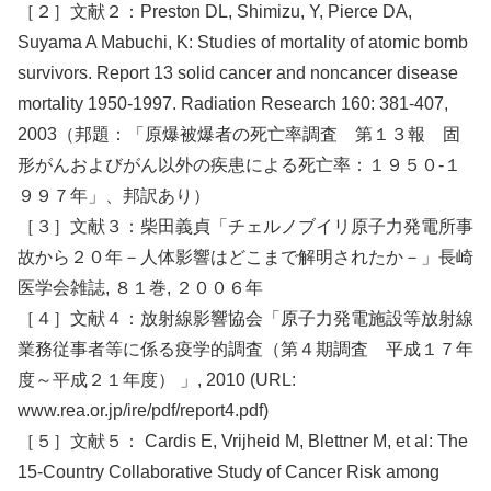
［２］文献２：Preston DL, Shimizu, Y, Pierce DA,
Suyama A Mabuchi, K: Studies of mortality of atomic bomb
survivors. Report 13 solid cancer and noncancer disease
mortality 1950-1997. Radiation Research 160: 381-407,
2003（邦題：「原爆被爆者の死亡率調査 第１３報 固
形がんおよびがん以外の疾患による死亡率：１９５０-１
９９７年」、邦訳あり）
［３］文献３：柴田義貞「チェルノブイリ原子力発電所事
故から２０年－人体影響はどこまで解明されたか－」長崎
医学会雑誌, ８１巻, ２００６年
［４］文献４：放射線影響協会「原子力発電施設等放射線
業務従事者等に係る疫学的調査（第４期調査 平成１７年
度～平成２１年度） 」, 2010 (URL:
www.rea.or.jp/ire/pdf/report4.pdf)
［５］文献５： Cardis E, Vrijheid M, Blettner M, et al: The
15-Country Collaborative Study of Cancer Risk among