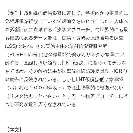
【要旨】放射線の健康影響に関して、学術的かつ定量的に
分析評価を行なっている学術論文をレビューした。人体へ
の影響評価に直結する「疫学アプローチ」で世界的にも最
も権威のあるデータ源は、広島・長崎の原爆被爆者調査
(LSS)である。その実施主体の放射線影響研究所
（RERF：広島市)は全線量域で発がんリスクが線量に比
例する「直線しきい値なし(LNT)仮説」に基づくモデルを
あてはめ、その解析結果が国際放射線防護委員会（ICRP)
の勧告に反映されている。しかしLNT仮説は低い線量域
（おおむね１００mSv以下）では生物学的に根拠がない
（リスクはもっと小さい）とする「生物アプローチ」に基
づく研究が近年広くなされている。
【本文】