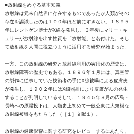
■放射線をめぐる基本知識
放射線は元来自然界に存在するものであったが人類がその
存在を認識したのは１００年ほど前にすぎない。１８９５
年にレントゲン博士がX線を発見し、３年後にマリー・キ
ュリーが放射線を出す性質を「放射能」と名付けた。そし
て放射線を人間に役立つように活用する研究が始まった。
一方、この放射線の研究と放射線利用の実用化の歴史は、
放射線障害の歴史でもある。１８９６年１月には、真空管
の製作に従事していた技術者の手にX線被曝による皮膚炎
が発生し、１９０２年にはX線照射により皮膚がんの発生
することが判明しているそして、１９４５年８月の広島・
長崎への原爆投下は、人類史上初めて一般公衆に大規模な
放射線被曝をもたらした（［１］文献１）。
放射線の健康影響に関する研究をレビューするにあたり、