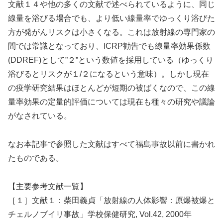
文献１４や他の多くの文献で述べられているように、同じ
線量を浴びる場合でも、より低い線量率でゆっくり浴びた
方が発がんリスクは小さくなる。これは放射線の専門家の
間では常識となっており、ICRP勧告でも線量率効果係数
(DDREF)として”２”という数値を採用している（ゆっくり
浴びるとリスクが１/２になるという意味）。しかし現在
の疫学研究結果はほとんどが短期の被ばくなので、この線
量率効果の定量的評価については現在も種々の研究や議論
がなされている。
なお本記事で参照した文献はすべて福島事故以前に書かれ
たものである。
【主要参考文献一覧】
［１］文献１：柴田義貞「放射線の人体影響：原爆被爆と
チェルノブイリ事故」学校保健研究, Vol.42, 2000年