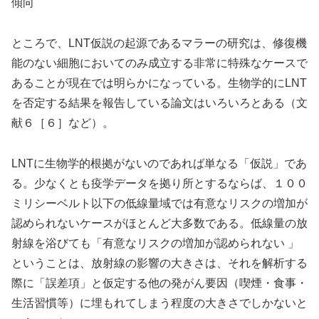
傾向
ところで、LNT仮説の起源であるマラーの研究は、修復機
能のない細胞においてのみ成立する非常に特殊なケースで
あることが現在では明らかになっている。生物学的にLNT
を否定する結果を報告している論文はいろいろとある（文
献６［６］など）。
LNTに生物学的根拠がないのであれば単なる「仮説」であ
る。少なくとも疫学データを拠り所とするならば、１００
ミリシーベルト以下の低線量域では有意なリスクの増加が
認められないケースがほとんど大多数である。低線量の放
射線を浴びても「有意なリスクの増加が認められない 」
ということは、放射線の影響の大きさは、それを解析する
際に「誤差項」と仮定する他の発がん要因（喫煙・食事・
生活習慣等）に埋もれてしまう程度の大きさでしかないと