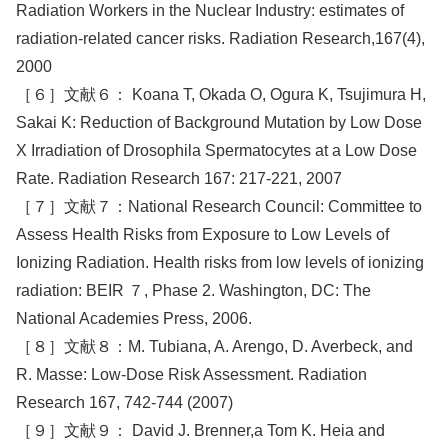
Radiation Workers in the Nuclear Industry: estimates of
radiation-related cancer risks. Radiation Research,167(4),
2000
［６］文献６： Koana T, Okada O, Ogura K, Tsujimura H,
Sakai K: Reduction of Background Mutation by Low Dose
X Irradiation of Drosophila Spermatocytes at a Low Dose
Rate. Radiation Research 167: 217-221, 2007
［７］文献７：National Research Council: Committee to
Assess Health Risks from Exposure to Low Levels of
Ionizing Radiation. Health risks from low levels of ionizing
radiation: BEIR ７, Phase 2. Washington, DC: The
National Academies Press, 2006.
［８］文献８：M. Tubiana, A. Arengo, D. Averbeck, and
R. Masse: Low-Dose Risk Assessment. Radiation
Research 167, 742-744 (2007)
［９］文献９： David J. Brenner,a Tom K. Heia and