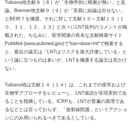
Tubiana他文献８［８］が「生物学的に根拠が無い」と反
論。Brenner他文献９［９］が「安易に結論は出せない」
とBEIR７を擁護。それに対して文献１０～文献１３［１
０、１１、１２、１３］と次々にLNT批判のコメントが掲
載された。ちなみに、医学関連の有名な文献検索サイト
PubMed (www.pubmed.gov)で”low+dose+lnt”で検索する
と、最近の論文は「LNTはリスクを過大評価している」と
いう論に立つものは多いが、LNTを擁護する論文は見かけ
ない。
Tubiana他は文献１４［１４］は、これまでの疫学および
生物学アプローチをレビューし、LNT仮説が非現実的であ
ることを指摘している。ICRPも、LNTが普遍の真理であ
るなどとは言っておらず、「放射線防護」というアクショ
ンにのみ用いられるべきであるとしている。