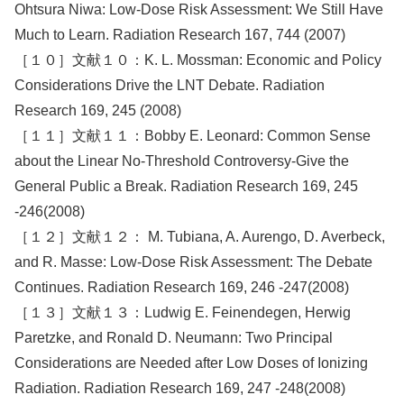
Ohtsura Niwa: Low-Dose Risk Assessment: We Still Have
Much to Learn. Radiation Research 167, 744 (2007)
［１０］文献１０：K. L. Mossman: Economic and Policy
Considerations Drive the LNT Debate. Radiation
Research 169, 245 (2008)
［１１］文献１１：Bobby E. Leonard: Common Sense
about the Linear No-Threshold Controversy-Give the
General Public a Break. Radiation Research 169, 245
-246(2008)
［１２］文献１２： M. Tubiana, A. Aurengo, D. Averbeck,
and R. Masse: Low-Dose Risk Assessment: The Debate
Continues. Radiation Research 169, 246 -247(2008)
［１３］文献１３：Ludwig E. Feinendegen, Herwig
Paretzke, and Ronald D. Neumann: Two Principal
Considerations are Needed after Low Doses of Ionizing
Radiation. Radiation Research 169, 247 -248(2008)