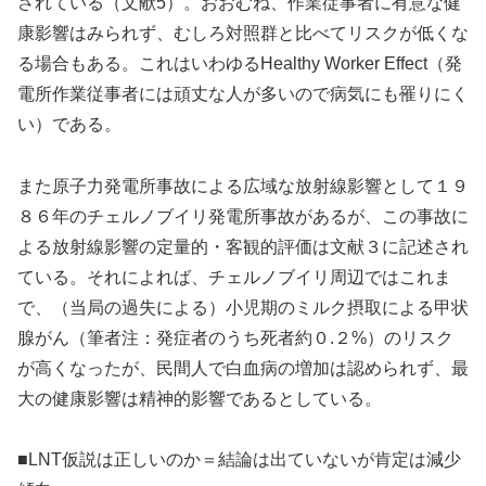
されている（文献5）。おおむね、作業従事者に有意な健
康影響はみられず、むしろ対照群と比べてリスクが低くな
る場合もある。これはいわゆるHealthy Worker Effect（発
電所作業従事者には頑丈な人が多いので病気にも罹りにく
い）である。
また原子力発電所事故による広域な放射線影響として１９
８６年のチェルノブイリ発電所事故があるが、この事故に
よる放射線影響の定量的・客観的評価は文献３に記述され
ている。それによれば、チェルノブイリ周辺ではこれま
で、（当局の過失による）小児期のミルク摂取による甲状
腺がん（筆者注：発症者のうち死者約０.２%）のリスク
が高くなったが、民間人で白血病の増加は認められず、最
大の健康影響は精神的影響であるとしている。
■LNT仮説は正しいのか＝結論は出ていないが肯定は減少